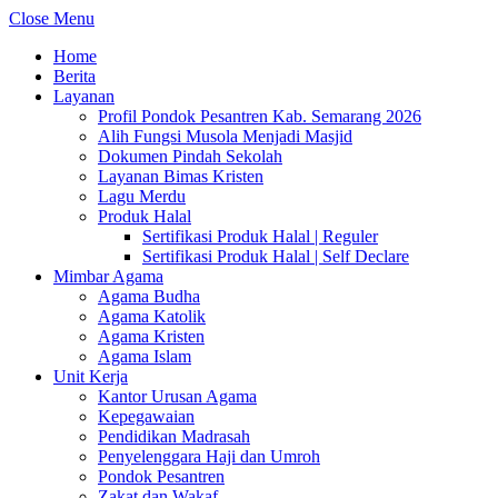
Close Menu
Home
Berita
Layanan
Profil Pondok Pesantren Kab. Semarang 2026
Alih Fungsi Musola Menjadi Masjid
Dokumen Pindah Sekolah
Layanan Bimas Kristen
Lagu Merdu
Produk Halal
Sertifikasi Produk Halal | Reguler
Sertifikasi Produk Halal | Self Declare
Mimbar Agama
Agama Budha
Agama Katolik
Agama Kristen
Agama Islam
Unit Kerja
Kantor Urusan Agama
Kepegawaian
Pendidikan Madrasah
Penyelenggara Haji dan Umroh
Pondok Pesantren
Zakat dan Wakaf