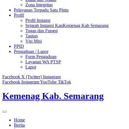
Zona Integritas
Pelayanan Terpadu Satu Pintu
Profil
Profil Instansi
Sejarah Instansi KanKemenag Kab Semarang
Tugas dan Fungsi
Tautan
Visi Misi
PPID
Pengaduan / Lapor
Form Pengaduan
Layanan WA PTSP
Lapor
Facebook
X (Twitter)
Instagram
Facebook
Instagram
YouTube
TikTok
Kemenag Kab. Semarang
Home
Berita