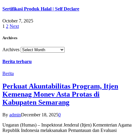
Sertifikasi Produk Halal | Self Declare
October 7, 2025
1
2
Next
Archives
Archives
Berita terbaru
Berita
Perkuat Akuntabilitas Program, Itjen
Kemenag Monev Asta Protas di
Kabupaten Semarang
By
admin
December 18, 2025
0
Ungaran (Humas) – Inspektorat Jenderal (Itjen) Kementerian Agama
Republik Indonesia melaksanakan Pemantauan dan Evaluasi