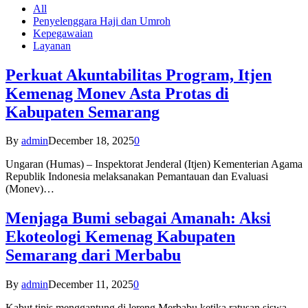
All
Penyelenggara Haji dan Umroh
Kepegawaian
Layanan
Perkuat Akuntabilitas Program, Itjen
Kemenag Monev Asta Protas di
Kabupaten Semarang
By
admin
December 18, 2025
0
Ungaran (Humas) – Inspektorat Jenderal (Itjen) Kementerian Agama
Republik Indonesia melaksanakan Pemantauan dan Evaluasi
(Monev)…
Menjaga Bumi sebagai Amanah: Aksi
Ekoteologi Kemenag Kabupaten
Semarang dari Merbabu
By
admin
December 11, 2025
0
Kabut tipis menggantung di lereng Merbabu ketika ratusan siswa-