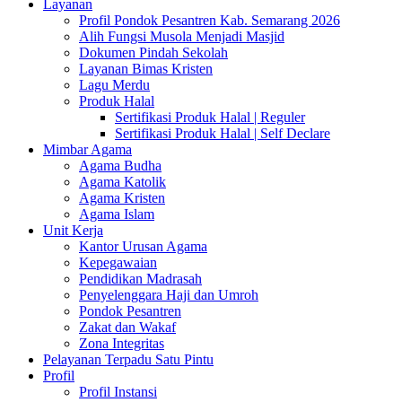
Layanan
Profil Pondok Pesantren Kab. Semarang 2026
Alih Fungsi Musola Menjadi Masjid
Dokumen Pindah Sekolah
Layanan Bimas Kristen
Lagu Merdu
Produk Halal
Sertifikasi Produk Halal | Reguler
Sertifikasi Produk Halal | Self Declare
Mimbar Agama
Agama Budha
Agama Katolik
Agama Kristen
Agama Islam
Unit Kerja
Kantor Urusan Agama
Kepegawaian
Pendidikan Madrasah
Penyelenggara Haji dan Umroh
Pondok Pesantren
Zakat dan Wakaf
Zona Integritas
Pelayanan Terpadu Satu Pintu
Profil
Profil Instansi