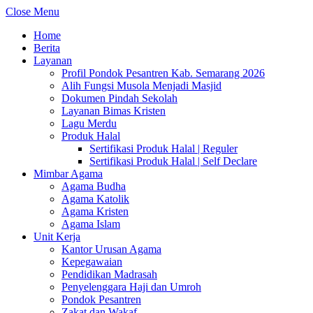
Close Menu
Home
Berita
Layanan
Profil Pondok Pesantren Kab. Semarang 2026
Alih Fungsi Musola Menjadi Masjid
Dokumen Pindah Sekolah
Layanan Bimas Kristen
Lagu Merdu
Produk Halal
Sertifikasi Produk Halal | Reguler
Sertifikasi Produk Halal | Self Declare
Mimbar Agama
Agama Budha
Agama Katolik
Agama Kristen
Agama Islam
Unit Kerja
Kantor Urusan Agama
Kepegawaian
Pendidikan Madrasah
Penyelenggara Haji dan Umroh
Pondok Pesantren
Zakat dan Wakaf