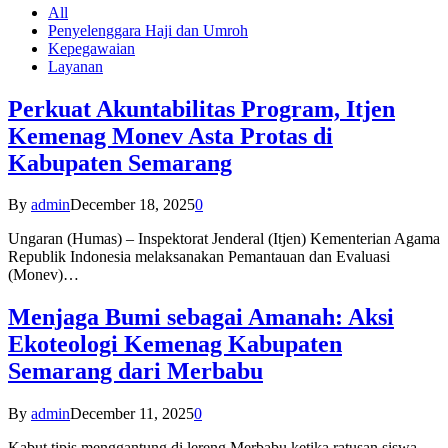
All
Penyelenggara Haji dan Umroh
Kepegawaian
Layanan
Perkuat Akuntabilitas Program, Itjen
Kemenag Monev Asta Protas di
Kabupaten Semarang
By
admin
December 18, 2025
0
Ungaran (Humas) – Inspektorat Jenderal (Itjen) Kementerian Agama
Republik Indonesia melaksanakan Pemantauan dan Evaluasi
(Monev)…
Menjaga Bumi sebagai Amanah: Aksi
Ekoteologi Kemenag Kabupaten
Semarang dari Merbabu
By
admin
December 11, 2025
0
Kabut tipis menggantung di lereng Merbabu ketika ratusan siswa-