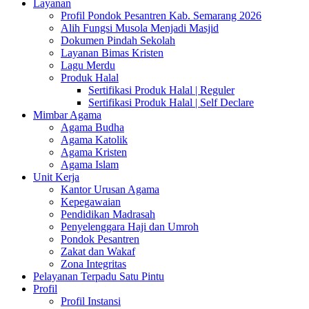
Layanan
Profil Pondok Pesantren Kab. Semarang 2026
Alih Fungsi Musola Menjadi Masjid
Dokumen Pindah Sekolah
Layanan Bimas Kristen
Lagu Merdu
Produk Halal
Sertifikasi Produk Halal | Reguler
Sertifikasi Produk Halal | Self Declare
Mimbar Agama
Agama Budha
Agama Katolik
Agama Kristen
Agama Islam
Unit Kerja
Kantor Urusan Agama
Kepegawaian
Pendidikan Madrasah
Penyelenggara Haji dan Umroh
Pondok Pesantren
Zakat dan Wakaf
Zona Integritas
Pelayanan Terpadu Satu Pintu
Profil
Profil Instansi