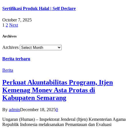
Sertifikasi Produk Halal | Self Declare
October 7, 2025
1
2
Next
Archives
Archives
Berita terbaru
Berita
Perkuat Akuntabilitas Program, Itjen
Kemenag Monev Asta Protas di
Kabupaten Semarang
By
admin
December 18, 2025
0
Ungaran (Humas) – Inspektorat Jenderal (Itjen) Kementerian Agama
Republik Indonesia melaksanakan Pemantauan dan Evaluasi