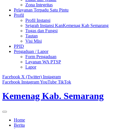
Zona Integritas
Pelayanan Terpadu Satu Pintu
Profil
Profil Instansi
Sejarah Instansi KanKemenag Kab Semarang
Tugas dan Fungsi
Tautan
Visi Misi
PPID
Pengaduan / Lapor
Form Pengaduan
Layanan WA PTSP
Lapor
Facebook
X (Twitter)
Instagram
Facebook
Instagram
YouTube
TikTok
Kemenag Kab. Semarang
Home
Berita