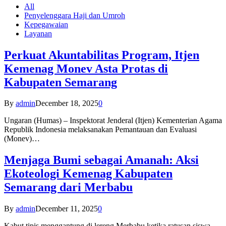
All
Penyelenggara Haji dan Umroh
Kepegawaian
Layanan
Perkuat Akuntabilitas Program, Itjen
Kemenag Monev Asta Protas di
Kabupaten Semarang
By
admin
December 18, 2025
0
Ungaran (Humas) – Inspektorat Jenderal (Itjen) Kementerian Agama
Republik Indonesia melaksanakan Pemantauan dan Evaluasi
(Monev)…
Menjaga Bumi sebagai Amanah: Aksi
Ekoteologi Kemenag Kabupaten
Semarang dari Merbabu
By
admin
December 11, 2025
0
Kabut tipis menggantung di lereng Merbabu ketika ratusan siswa-