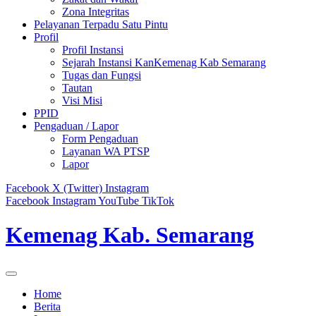
Zona Integritas
Pelayanan Terpadu Satu Pintu
Profil
Profil Instansi
Sejarah Instansi KanKemenag Kab Semarang
Tugas dan Fungsi
Tautan
Visi Misi
PPID
Pengaduan / Lapor
Form Pengaduan
Layanan WA PTSP
Lapor
Facebook
X (Twitter)
Instagram
Facebook
Instagram
YouTube
TikTok
Kemenag Kab. Semarang
Home
Berita