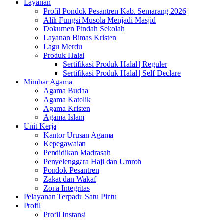
Layanan
Profil Pondok Pesantren Kab. Semarang 2026
Alih Fungsi Musola Menjadi Masjid
Dokumen Pindah Sekolah
Layanan Bimas Kristen
Lagu Merdu
Produk Halal
Sertifikasi Produk Halal | Reguler
Sertifikasi Produk Halal | Self Declare
Mimbar Agama
Agama Budha
Agama Katolik
Agama Kristen
Agama Islam
Unit Kerja
Kantor Urusan Agama
Kepegawaian
Pendidikan Madrasah
Penyelenggara Haji dan Umroh
Pondok Pesantren
Zakat dan Wakaf
Zona Integritas
Pelayanan Terpadu Satu Pintu
Profil
Profil Instansi