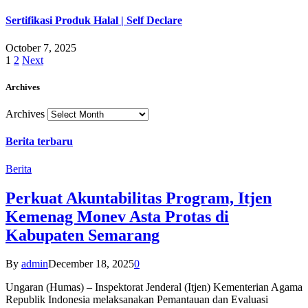
Sertifikasi Produk Halal | Self Declare
October 7, 2025
1
2
Next
Archives
Archives
Berita terbaru
Berita
Perkuat Akuntabilitas Program, Itjen
Kemenag Monev Asta Protas di
Kabupaten Semarang
By
admin
December 18, 2025
0
Ungaran (Humas) – Inspektorat Jenderal (Itjen) Kementerian Agama
Republik Indonesia melaksanakan Pemantauan dan Evaluasi