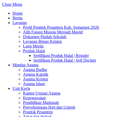
Close Menu
Home
Berita
Layanan
Profil Pondok Pesantren Kab. Semarang 2026
Alih Fungsi Musola Menjadi Masjid
Dokumen Pindah Sekolah
Layanan Bimas Kristen
Lagu Merdu
Produk Halal
Sertifikasi Produk Halal | Reguler
Sertifikasi Produk Halal | Self Declare
Mimbar Agama
Agama Budha
Agama Katolik
Agama Kristen
Agama Islam
Unit Kerja
Kantor Urusan Agama
Kepegawaian
Pendidikan Madrasah
Penyelenggara Haji dan Umroh
Pondok Pesantren
Zakat dan Wakaf