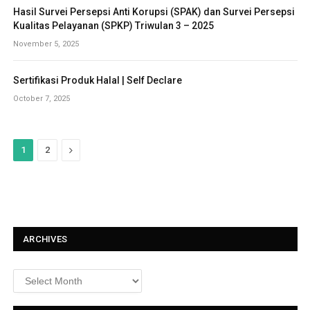
Hasil Survei Persepsi Anti Korupsi (SPAK) dan Survei Persepsi
Kualitas Pelayanan (SPKP) Triwulan 3 – 2025
November 5, 2025
Sertifikasi Produk Halal | Self Declare
October 7, 2025
N
1
2
e
x
t
ARCHIVES