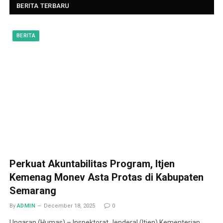
BERITA TERBARU
BERITA
Perkuat Akuntabilitas Program, Itjen
Kemenag Monev Asta Protas di Kabupaten
Semarang
By
ADMIN
December 18, 2025
0
Ungaran (Humas) – Inspektorat Jenderal (Itjen) Kementerian