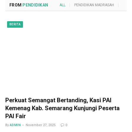
FROM
PENDIDIKAN
ALL
PENDIDIKAN MADRASAH
POND
BERITA
Perkuat Semangat Bertanding, Kasi PAI
Kemenag Kab. Semarang Kunjungi Peserta
PAI Fair
By
ADMIN
November 27, 2025
0