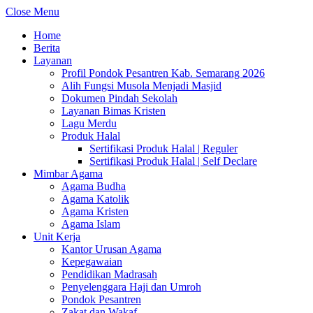
Close Menu
Home
Berita
Layanan
Profil Pondok Pesantren Kab. Semarang 2026
Alih Fungsi Musola Menjadi Masjid
Dokumen Pindah Sekolah
Layanan Bimas Kristen
Lagu Merdu
Produk Halal
Sertifikasi Produk Halal | Reguler
Sertifikasi Produk Halal | Self Declare
Mimbar Agama
Agama Budha
Agama Katolik
Agama Kristen
Agama Islam
Unit Kerja
Kantor Urusan Agama
Kepegawaian
Pendidikan Madrasah
Penyelenggara Haji dan Umroh
Pondok Pesantren
Zakat dan Wakaf