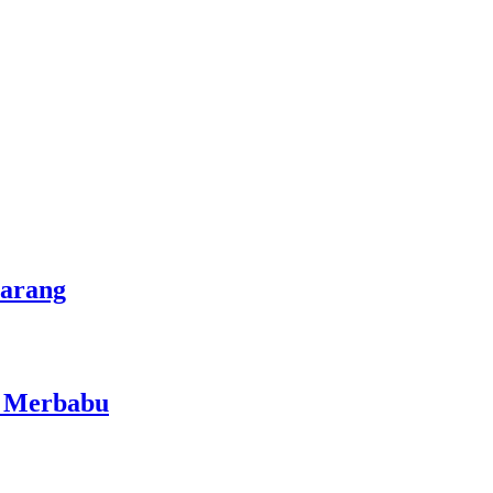
marang
i Merbabu