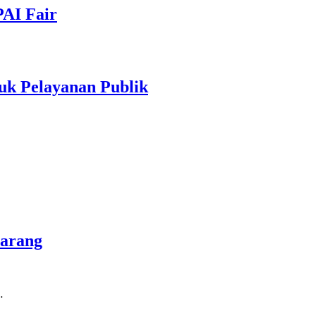
PAI Fair
uk Pelayanan Publik
marang
…