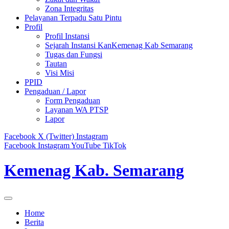
Zona Integritas
Pelayanan Terpadu Satu Pintu
Profil
Profil Instansi
Sejarah Instansi KanKemenag Kab Semarang
Tugas dan Fungsi
Tautan
Visi Misi
PPID
Pengaduan / Lapor
Form Pengaduan
Layanan WA PTSP
Lapor
Facebook
X (Twitter)
Instagram
Facebook
Instagram
YouTube
TikTok
Kemenag Kab. Semarang
Home
Berita