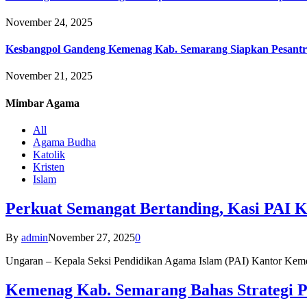
November 24, 2025
Kesbangpol Gandeng Kemenag Kab. Semarang Siapkan Pesantr
November 21, 2025
Mimbar
Agama
All
Agama Budha
Katolik
Kristen
Islam
Perkuat Semangat Bertanding, Kasi PAI 
By
admin
November 27, 2025
0
Ungaran – Kepala Seksi Pendidikan Agama Islam (PAI) Kantor K
Kemenag Kab. Semarang Bahas Strategi P