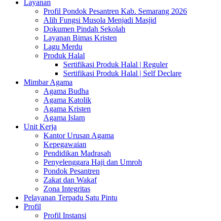
Layanan
Profil Pondok Pesantren Kab. Semarang 2026
Alih Fungsi Musola Menjadi Masjid
Dokumen Pindah Sekolah
Layanan Bimas Kristen
Lagu Merdu
Produk Halal
Sertifikasi Produk Halal | Reguler
Sertifikasi Produk Halal | Self Declare
Mimbar Agama
Agama Budha
Agama Katolik
Agama Kristen
Agama Islam
Unit Kerja
Kantor Urusan Agama
Kepegawaian
Pendidikan Madrasah
Penyelenggara Haji dan Umroh
Pondok Pesantren
Zakat dan Wakaf
Zona Integritas
Pelayanan Terpadu Satu Pintu
Profil
Profil Instansi