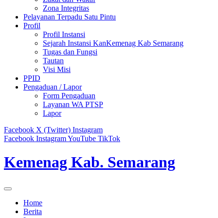
Zona Integritas
Pelayanan Terpadu Satu Pintu
Profil
Profil Instansi
Sejarah Instansi KanKemenag Kab Semarang
Tugas dan Fungsi
Tautan
Visi Misi
PPID
Pengaduan / Lapor
Form Pengaduan
Layanan WA PTSP
Lapor
Facebook
X (Twitter)
Instagram
Facebook
Instagram
YouTube
TikTok
Kemenag Kab. Semarang
Home
Berita