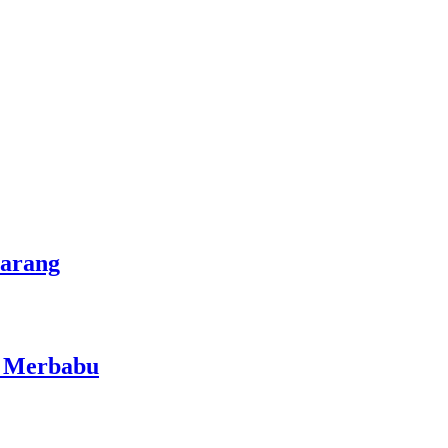
marang
i Merbabu