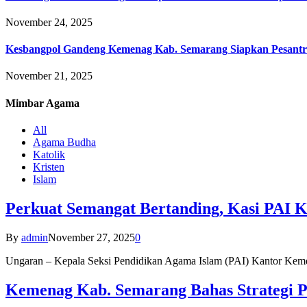
November 24, 2025
Kesbangpol Gandeng Kemenag Kab. Semarang Siapkan Pesantr
November 21, 2025
Mimbar
Agama
All
Agama Budha
Katolik
Kristen
Islam
Perkuat Semangat Bertanding, Kasi PAI 
By
admin
November 27, 2025
0
Ungaran – Kepala Seksi Pendidikan Agama Islam (PAI) Kantor K
Kemenag Kab. Semarang Bahas Strategi P