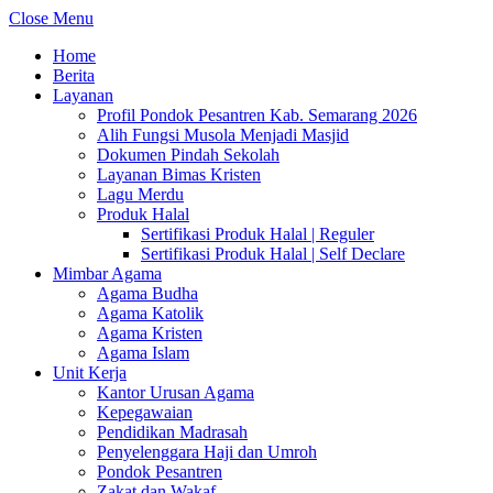
Close Menu
Home
Berita
Layanan
Profil Pondok Pesantren Kab. Semarang 2026
Alih Fungsi Musola Menjadi Masjid
Dokumen Pindah Sekolah
Layanan Bimas Kristen
Lagu Merdu
Produk Halal
Sertifikasi Produk Halal | Reguler
Sertifikasi Produk Halal | Self Declare
Mimbar Agama
Agama Budha
Agama Katolik
Agama Kristen
Agama Islam
Unit Kerja
Kantor Urusan Agama
Kepegawaian
Pendidikan Madrasah
Penyelenggara Haji dan Umroh
Pondok Pesantren
Zakat dan Wakaf