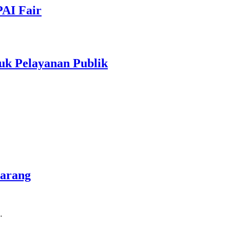
PAI Fair
uk Pelayanan Publik
marang
…