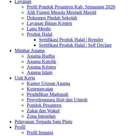
Layanan
Profil Pondok Pesantren Kab. Semarang 2026
Alih Fungsi Musola Menjadi Masjid
Dokumen Pindah Sekolah
Layanan Bimas Kristen
Lagu Merdu
Produk Halal
Sertifikasi Produk Halal | Reguler
Sertifikasi Produk Halal | Self Declare
Mimbar Agama
Agama Budha
Agama Katolik
Agama Kristen
Agama Islam
Unit Kerja
Kantor Urusan Agama
Kepegawaian
Pendidikan Madrasah
Penyelenggara Haji dan Umroh
Pondok Pesantren
Zakat dan Wakaf
Zona Integritas
Pelayanan Terpadu Satu Pintu
Profil
Profil Instansi