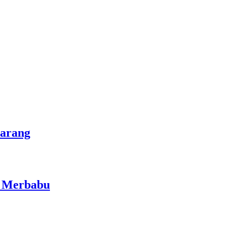
marang
i Merbabu