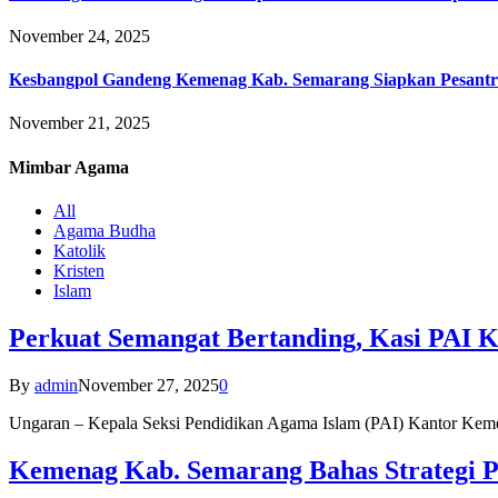
November 24, 2025
Kesbangpol Gandeng Kemenag Kab. Semarang Siapkan Pesantr
November 21, 2025
Mimbar
Agama
All
Agama Budha
Katolik
Kristen
Islam
Perkuat Semangat Bertanding, Kasi PAI 
By
admin
November 27, 2025
0
Ungaran – Kepala Seksi Pendidikan Agama Islam (PAI) Kantor K
Kemenag Kab. Semarang Bahas Strategi P