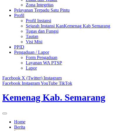
Zona Integritas
Pelayanan Terpadu Satu Pintu
Profil
Profil Instansi
Sejarah Instansi KanKemenag Kab Semarang
Tugas dan Fungsi
Tautan
Visi Misi
PPID
Pengaduan / Lapor
Form Pengaduan
Layanan WA PTSP
Lapor
Facebook
X (Twitter)
Instagram
Facebook
Instagram
YouTube
TikTok
Kemenag Kab. Semarang
Home
Berita