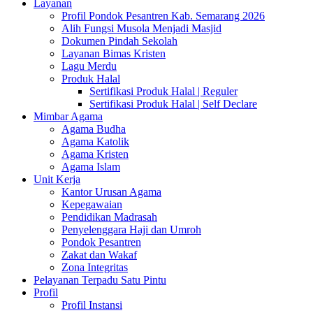
Layanan
Profil Pondok Pesantren Kab. Semarang 2026
Alih Fungsi Musola Menjadi Masjid
Dokumen Pindah Sekolah
Layanan Bimas Kristen
Lagu Merdu
Produk Halal
Sertifikasi Produk Halal | Reguler
Sertifikasi Produk Halal | Self Declare
Mimbar Agama
Agama Budha
Agama Katolik
Agama Kristen
Agama Islam
Unit Kerja
Kantor Urusan Agama
Kepegawaian
Pendidikan Madrasah
Penyelenggara Haji dan Umroh
Pondok Pesantren
Zakat dan Wakaf
Zona Integritas
Pelayanan Terpadu Satu Pintu
Profil
Profil Instansi