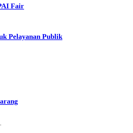
PAI Fair
uk Pelayanan Publik
marang
…