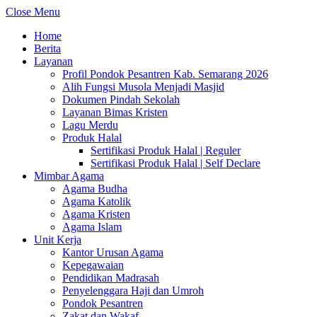
Close Menu
Home
Berita
Layanan
Profil Pondok Pesantren Kab. Semarang 2026
Alih Fungsi Musola Menjadi Masjid
Dokumen Pindah Sekolah
Layanan Bimas Kristen
Lagu Merdu
Produk Halal
Sertifikasi Produk Halal | Reguler
Sertifikasi Produk Halal | Self Declare
Mimbar Agama
Agama Budha
Agama Katolik
Agama Kristen
Agama Islam
Unit Kerja
Kantor Urusan Agama
Kepegawaian
Pendidikan Madrasah
Penyelenggara Haji dan Umroh
Pondok Pesantren
Zakat dan Wakaf