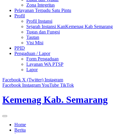
Zona Integritas
Pelayanan Terpadu Satu Pintu
Profil
Profil Instansi
Sejarah Instansi KanKemenag Kab Semarang
Tugas dan Fungsi
Tautan
Visi Misi
PPID
Pengaduan / Lapor
Form Pengaduan
Layanan WA PTSP
Lapor
Facebook
X (Twitter)
Instagram
Facebook
Instagram
YouTube
TikTok
Kemenag Kab. Semarang
Home
Berita