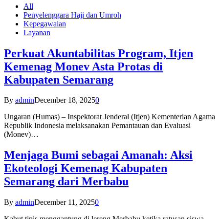
All
Penyelenggara Haji dan Umroh
Kepegawaian
Layanan
Perkuat Akuntabilitas Program, Itjen
Kemenag Monev Asta Protas di
Kabupaten Semarang
By
admin
December 18, 2025
0
Ungaran (Humas) – Inspektorat Jenderal (Itjen) Kementerian Agama
Republik Indonesia melaksanakan Pemantauan dan Evaluasi
(Monev)…
Menjaga Bumi sebagai Amanah: Aksi
Ekoteologi Kemenag Kabupaten
Semarang dari Merbabu
By
admin
December 11, 2025
0
Kabut tipis menggantung di lereng Merbabu ketika ratusan siswa-