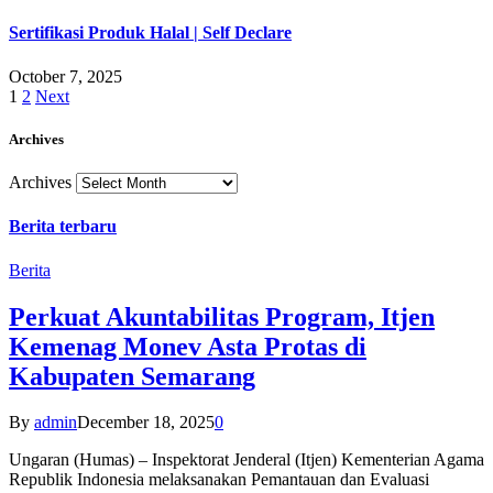
Sertifikasi Produk Halal | Self Declare
October 7, 2025
1
2
Next
Archives
Archives
Berita terbaru
Berita
Perkuat Akuntabilitas Program, Itjen
Kemenag Monev Asta Protas di
Kabupaten Semarang
By
admin
December 18, 2025
0
Ungaran (Humas) – Inspektorat Jenderal (Itjen) Kementerian Agama
Republik Indonesia melaksanakan Pemantauan dan Evaluasi