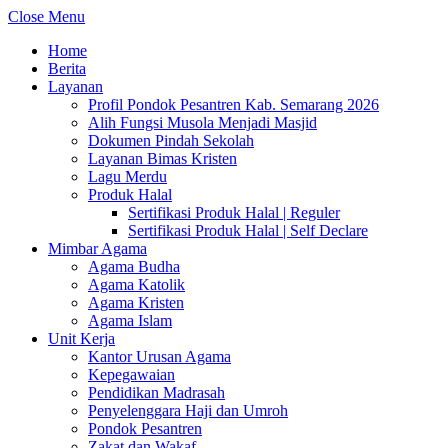
Close Menu
Home
Berita
Layanan
Profil Pondok Pesantren Kab. Semarang 2026
Alih Fungsi Musola Menjadi Masjid
Dokumen Pindah Sekolah
Layanan Bimas Kristen
Lagu Merdu
Produk Halal
Sertifikasi Produk Halal | Reguler
Sertifikasi Produk Halal | Self Declare
Mimbar Agama
Agama Budha
Agama Katolik
Agama Kristen
Agama Islam
Unit Kerja
Kantor Urusan Agama
Kepegawaian
Pendidikan Madrasah
Penyelenggara Haji dan Umroh
Pondok Pesantren
Zakat dan Wakaf