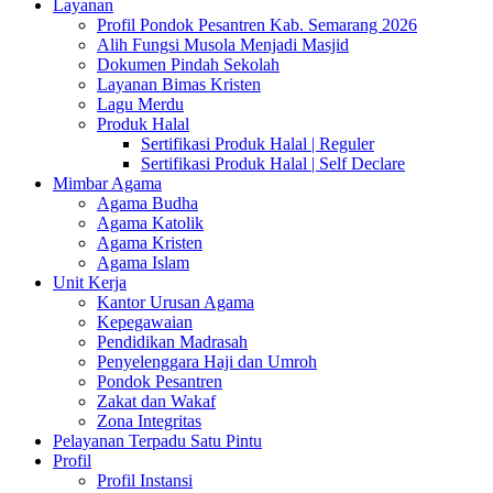
Layanan
Profil Pondok Pesantren Kab. Semarang 2026
Alih Fungsi Musola Menjadi Masjid
Dokumen Pindah Sekolah
Layanan Bimas Kristen
Lagu Merdu
Produk Halal
Sertifikasi Produk Halal | Reguler
Sertifikasi Produk Halal | Self Declare
Mimbar Agama
Agama Budha
Agama Katolik
Agama Kristen
Agama Islam
Unit Kerja
Kantor Urusan Agama
Kepegawaian
Pendidikan Madrasah
Penyelenggara Haji dan Umroh
Pondok Pesantren
Zakat dan Wakaf
Zona Integritas
Pelayanan Terpadu Satu Pintu
Profil
Profil Instansi