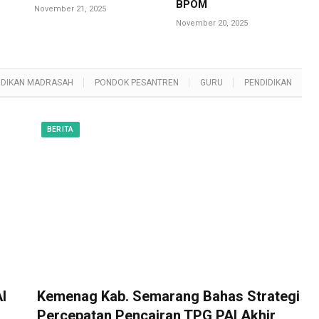
BPOM
November 21, 2025
November 20, 2025
IDIKAN MADRASAH
PONDOK PESANTREN
GURU
PENDIDIKAN
BERITA
I
Kemenag Kab. Semarang Bahas Strategi
Percepatan Pencairan TPG PAI Akhir