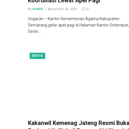
Koordinasi Lewat Apel Pagi
By
ADMIN
November 24, 2025
0
Ungaran – Kantor Kementerian Agama Kabupaten
Semarang gelar apel pagi di Halaman Kantor Setempat,
Senin…
BERITA
Kakanwil Kemenag Jateng Resmi Buk