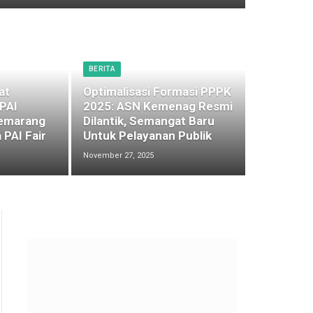
BERITA
at
Optimalisasi Formasi PPPK
 PAI
2025: ASN Kemenag Resmi
emarang
Dilantik, Semangat Baru
 PAI Fair
Untuk Pelayanan Publik
November 27, 2025