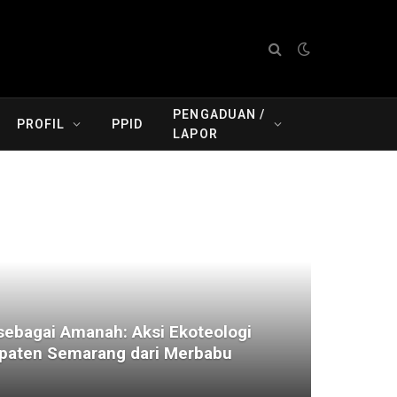
PENGADUAN /
PROFIL
PPID
LAPOR
ebagai Amanah: Aksi Ekoteologi
aten Semarang dari Merbabu