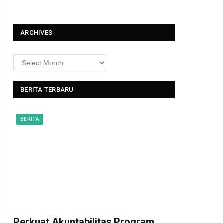
t
ARCHIVES
BERITA TERBARU
BERITA
Perkuat Akuntabilitas Program,