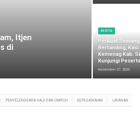
BERITA
am, Itjen
Perkuat Semang
s di
Bertanding, Kasi
Kemenag Kab. S
Kunjungi Peserta
November 27, 2025
PENYELENGGARA HAJI DAN UMROH
KEPEGAWAIAN
LAYANAN