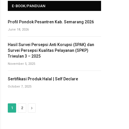
E-BOOK/PANDUAN
Profil Pondok Pesantren Kab. Semarang 2026
June 18, 2026
Hasil Survei Persepsi Anti Korupsi (SPAK) dan
Survei Persepsi Kualitas Pelayanan (SPKP)
Triwulan 3 – 2025
November 5, 2025
Sertifikasi Produk Halal | Self Declare
October 7, 2025
N
1
2
e
x