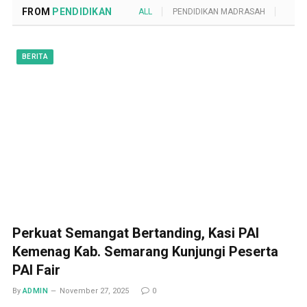
FROM
PENDIDIKAN
ALL
PENDIDIKAN MADRASAH
POND
BERITA
Perkuat Semangat Bertanding, Kasi PAI
Kemenag Kab. Semarang Kunjungi Peserta
PAI Fair
By
ADMIN
November 27, 2025
0