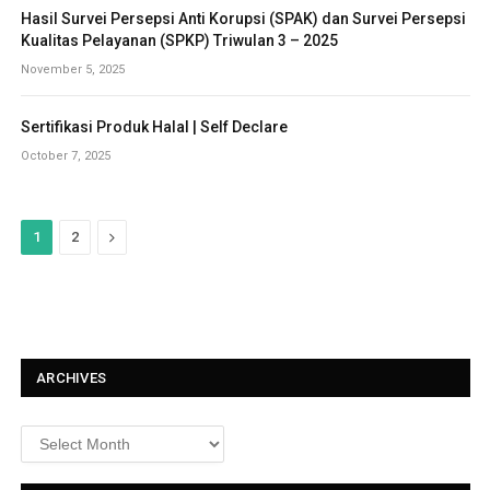
Hasil Survei Persepsi Anti Korupsi (SPAK) dan Survei Persepsi
Kualitas Pelayanan (SPKP) Triwulan 3 – 2025
November 5, 2025
Sertifikasi Produk Halal | Self Declare
October 7, 2025
N
1
2
e
x
t
ARCHIVES