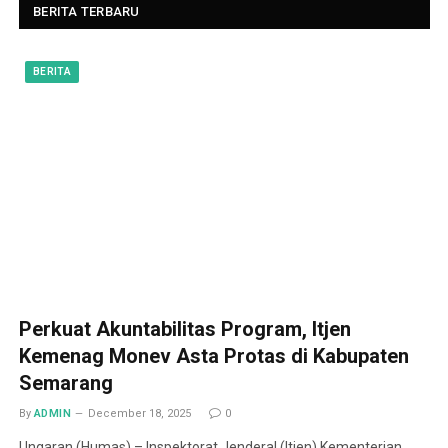
BERITA TERBARU
BERITA
Perkuat Akuntabilitas Program, Itjen
Kemenag Monev Asta Protas di Kabupaten
Semarang
By
ADMIN
December 18, 2025
0
Ungaran (Humas) – Inspektorat Jenderal (Itjen) Kementerian