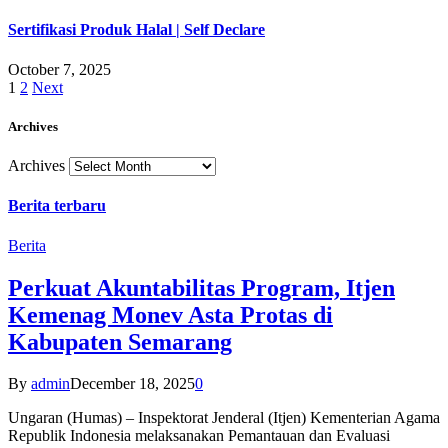
Sertifikasi Produk Halal | Self Declare
October 7, 2025
1
2
Next
Archives
Archives
Berita terbaru
Berita
Perkuat Akuntabilitas Program, Itjen
Kemenag Monev Asta Protas di
Kabupaten Semarang
By
admin
December 18, 2025
0
Ungaran (Humas) – Inspektorat Jenderal (Itjen) Kementerian Agama
Republik Indonesia melaksanakan Pemantauan dan Evaluasi