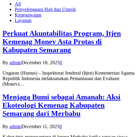
All
Penyelenggara Haji dan Umroh
Kepegawaian
Layanan
Perkuat Akuntabilitas Program, Itjen
Kemenag Monev Asta Protas di
Kabupaten Semarang
By
admin
December 18, 2025
0
Ungaran (Humas) – Inspektorat Jenderal (Itjen) Kementerian Agama
Republik Indonesia melaksanakan Pemantauan dan Evaluasi
(Monev)…
Menjaga Bumi sebagai Amanah: Aksi
Ekoteologi Kemenag Kabupaten
Semarang dari Merbabu
By
admin
December 11, 2025
0
Kabut tipis menggantung di lereng Merbabu ketika ratusan siswa-