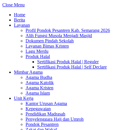
Close Menu
Home
Berita
Layanan
Profil Pondok Pesantren Kab. Semarang 2026
Alih Fungsi Musola Menjadi Masjid
Dokumen Pindah Sekolah
Layanan Bimas Kristen
Lagu Merdu
Produk Halal
Sertifikasi Produk Halal | Reguler
Sertifikasi Produk Halal | Self Declare
Mimbar Agama
Agama Budha
Agama Katolik
Agama Kristen
Agama Islam
Unit Kerja
Kantor Urusan Agama
Kepegawaian
Pendidikan Madrasah
Penyelenggara Haji dan Umroh
Pondok Pesantren
Zakat dan Wakaf