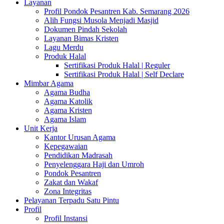
Layanan
Profil Pondok Pesantren Kab. Semarang 2026
Alih Fungsi Musola Menjadi Masjid
Dokumen Pindah Sekolah
Layanan Bimas Kristen
Lagu Merdu
Produk Halal
Sertifikasi Produk Halal | Reguler
Sertifikasi Produk Halal | Self Declare
Mimbar Agama
Agama Budha
Agama Katolik
Agama Kristen
Agama Islam
Unit Kerja
Kantor Urusan Agama
Kepegawaian
Pendidikan Madrasah
Penyelenggara Haji dan Umroh
Pondok Pesantren
Zakat dan Wakaf
Zona Integritas
Pelayanan Terpadu Satu Pintu
Profil
Profil Instansi