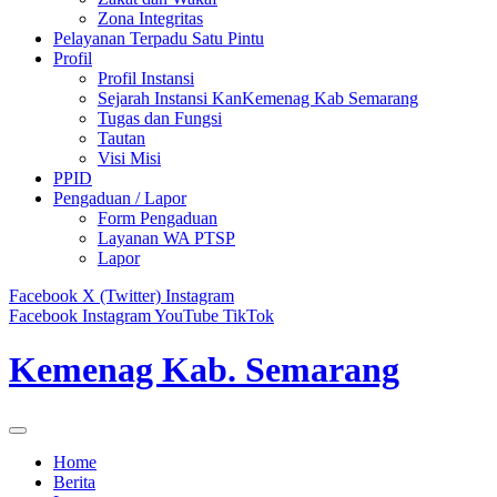
Zona Integritas
Pelayanan Terpadu Satu Pintu
Profil
Profil Instansi
Sejarah Instansi KanKemenag Kab Semarang
Tugas dan Fungsi
Tautan
Visi Misi
PPID
Pengaduan / Lapor
Form Pengaduan
Layanan WA PTSP
Lapor
Facebook
X (Twitter)
Instagram
Facebook
Instagram
YouTube
TikTok
Kemenag Kab. Semarang
Home
Berita