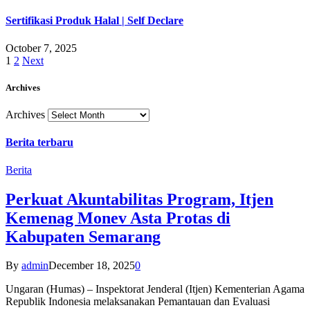
Sertifikasi Produk Halal | Self Declare
October 7, 2025
1
2
Next
Archives
Archives
Berita terbaru
Berita
Perkuat Akuntabilitas Program, Itjen
Kemenag Monev Asta Protas di
Kabupaten Semarang
By
admin
December 18, 2025
0
Ungaran (Humas) – Inspektorat Jenderal (Itjen) Kementerian Agama
Republik Indonesia melaksanakan Pemantauan dan Evaluasi