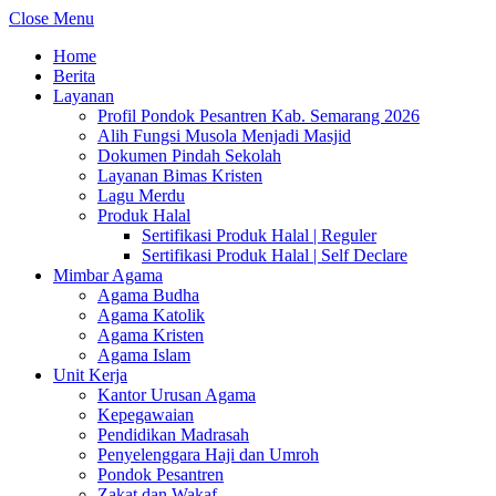
Close Menu
Home
Berita
Layanan
Profil Pondok Pesantren Kab. Semarang 2026
Alih Fungsi Musola Menjadi Masjid
Dokumen Pindah Sekolah
Layanan Bimas Kristen
Lagu Merdu
Produk Halal
Sertifikasi Produk Halal | Reguler
Sertifikasi Produk Halal | Self Declare
Mimbar Agama
Agama Budha
Agama Katolik
Agama Kristen
Agama Islam
Unit Kerja
Kantor Urusan Agama
Kepegawaian
Pendidikan Madrasah
Penyelenggara Haji dan Umroh
Pondok Pesantren
Zakat dan Wakaf