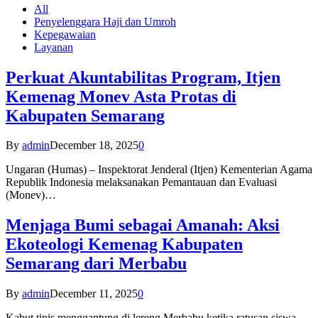
All
Penyelenggara Haji dan Umroh
Kepegawaian
Layanan
Perkuat Akuntabilitas Program, Itjen
Kemenag Monev Asta Protas di
Kabupaten Semarang
By
admin
December 18, 2025
0
Ungaran (Humas) – Inspektorat Jenderal (Itjen) Kementerian Agama
Republik Indonesia melaksanakan Pemantauan dan Evaluasi
(Monev)…
Menjaga Bumi sebagai Amanah: Aksi
Ekoteologi Kemenag Kabupaten
Semarang dari Merbabu
By
admin
December 11, 2025
0
Kabut tipis menggantung di lereng Merbabu ketika ratusan siswa-