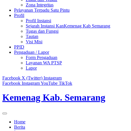
Zona Integritas
Pelayanan Terpadu Satu Pintu
Profil
Profil Instansi
Sejarah Instansi KanKemenag Kab Semarang
Tugas dan Fungsi
Tautan
Visi Misi
PPID
Pengaduan / Lapor
Form Pengaduan
Layanan WA PTSP
Lapor
Facebook
X (Twitter)
Instagram
Facebook
Instagram
YouTube
TikTok
Kemenag Kab. Semarang
Home
Berita