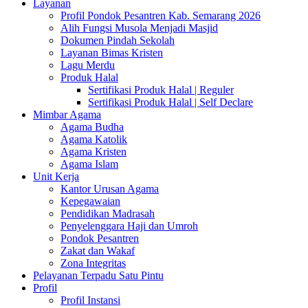
Layanan
Profil Pondok Pesantren Kab. Semarang 2026
Alih Fungsi Musola Menjadi Masjid
Dokumen Pindah Sekolah
Layanan Bimas Kristen
Lagu Merdu
Produk Halal
Sertifikasi Produk Halal | Reguler
Sertifikasi Produk Halal | Self Declare
Mimbar Agama
Agama Budha
Agama Katolik
Agama Kristen
Agama Islam
Unit Kerja
Kantor Urusan Agama
Kepegawaian
Pendidikan Madrasah
Penyelenggara Haji dan Umroh
Pondok Pesantren
Zakat dan Wakaf
Zona Integritas
Pelayanan Terpadu Satu Pintu
Profil
Profil Instansi