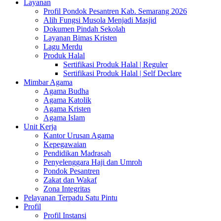
Layanan
Profil Pondok Pesantren Kab. Semarang 2026
Alih Fungsi Musola Menjadi Masjid
Dokumen Pindah Sekolah
Layanan Bimas Kristen
Lagu Merdu
Produk Halal
Sertifikasi Produk Halal | Reguler
Sertifikasi Produk Halal | Self Declare
Mimbar Agama
Agama Budha
Agama Katolik
Agama Kristen
Agama Islam
Unit Kerja
Kantor Urusan Agama
Kepegawaian
Pendidikan Madrasah
Penyelenggara Haji dan Umroh
Pondok Pesantren
Zakat dan Wakaf
Zona Integritas
Pelayanan Terpadu Satu Pintu
Profil
Profil Instansi