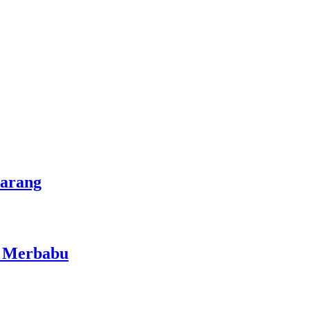
marang
i Merbabu