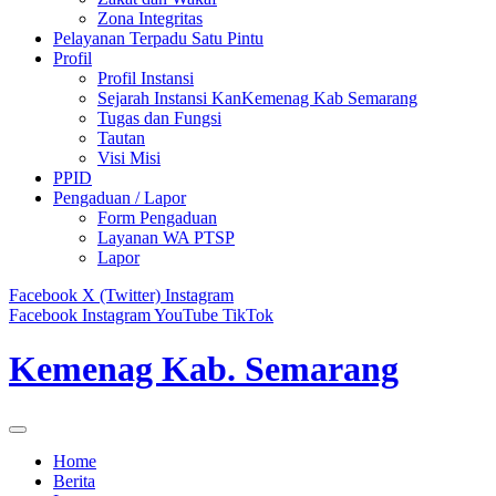
Zona Integritas
Pelayanan Terpadu Satu Pintu
Profil
Profil Instansi
Sejarah Instansi KanKemenag Kab Semarang
Tugas dan Fungsi
Tautan
Visi Misi
PPID
Pengaduan / Lapor
Form Pengaduan
Layanan WA PTSP
Lapor
Facebook
X (Twitter)
Instagram
Facebook
Instagram
YouTube
TikTok
Kemenag Kab. Semarang
Home
Berita