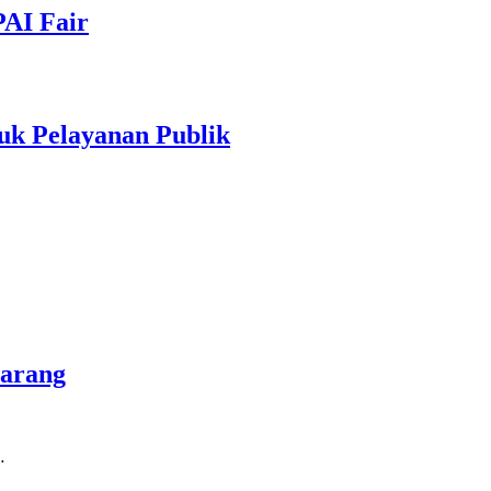
PAI Fair
uk Pelayanan Publik
marang
…