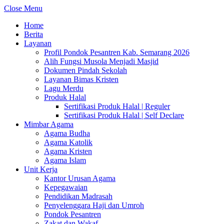
Close Menu
Home
Berita
Layanan
Profil Pondok Pesantren Kab. Semarang 2026
Alih Fungsi Musola Menjadi Masjid
Dokumen Pindah Sekolah
Layanan Bimas Kristen
Lagu Merdu
Produk Halal
Sertifikasi Produk Halal | Reguler
Sertifikasi Produk Halal | Self Declare
Mimbar Agama
Agama Budha
Agama Katolik
Agama Kristen
Agama Islam
Unit Kerja
Kantor Urusan Agama
Kepegawaian
Pendidikan Madrasah
Penyelenggara Haji dan Umroh
Pondok Pesantren
Zakat dan Wakaf