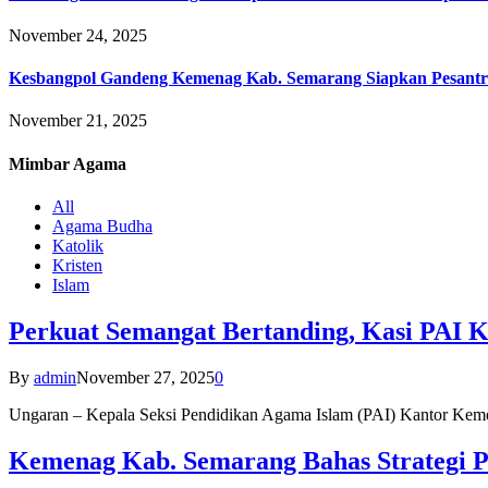
November 24, 2025
Kesbangpol Gandeng Kemenag Kab. Semarang Siapkan Pesantr
November 21, 2025
Mimbar
Agama
All
Agama Budha
Katolik
Kristen
Islam
Perkuat Semangat Bertanding, Kasi PAI 
By
admin
November 27, 2025
0
Ungaran – Kepala Seksi Pendidikan Agama Islam (PAI) Kantor K
Kemenag Kab. Semarang Bahas Strategi P