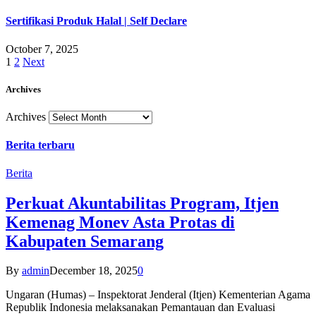
Sertifikasi Produk Halal | Self Declare
October 7, 2025
1
2
Next
Archives
Archives
Berita terbaru
Berita
Perkuat Akuntabilitas Program, Itjen
Kemenag Monev Asta Protas di
Kabupaten Semarang
By
admin
December 18, 2025
0
Ungaran (Humas) – Inspektorat Jenderal (Itjen) Kementerian Agama
Republik Indonesia melaksanakan Pemantauan dan Evaluasi