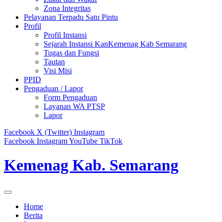
Zona Integritas
Pelayanan Terpadu Satu Pintu
Profil
Profil Instansi
Sejarah Instansi KanKemenag Kab Semarang
Tugas dan Fungsi
Tautan
Visi Misi
PPID
Pengaduan / Lapor
Form Pengaduan
Layanan WA PTSP
Lapor
Facebook
X (Twitter)
Instagram
Facebook
Instagram
YouTube
TikTok
Kemenag Kab. Semarang
Home
Berita