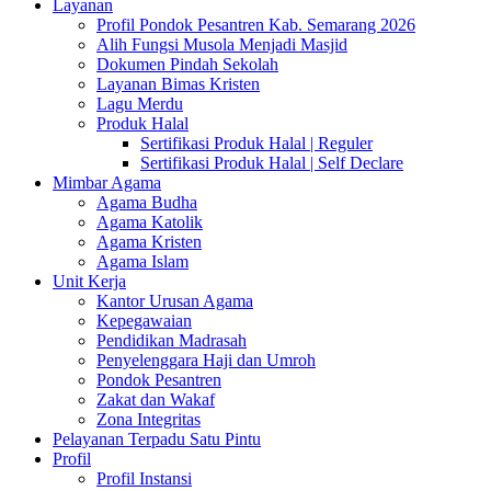
Layanan
Profil Pondok Pesantren Kab. Semarang 2026
Alih Fungsi Musola Menjadi Masjid
Dokumen Pindah Sekolah
Layanan Bimas Kristen
Lagu Merdu
Produk Halal
Sertifikasi Produk Halal | Reguler
Sertifikasi Produk Halal | Self Declare
Mimbar Agama
Agama Budha
Agama Katolik
Agama Kristen
Agama Islam
Unit Kerja
Kantor Urusan Agama
Kepegawaian
Pendidikan Madrasah
Penyelenggara Haji dan Umroh
Pondok Pesantren
Zakat dan Wakaf
Zona Integritas
Pelayanan Terpadu Satu Pintu
Profil
Profil Instansi