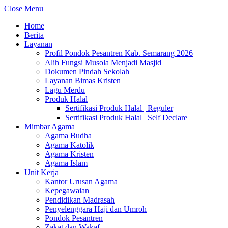
Close Menu
Home
Berita
Layanan
Profil Pondok Pesantren Kab. Semarang 2026
Alih Fungsi Musola Menjadi Masjid
Dokumen Pindah Sekolah
Layanan Bimas Kristen
Lagu Merdu
Produk Halal
Sertifikasi Produk Halal | Reguler
Sertifikasi Produk Halal | Self Declare
Mimbar Agama
Agama Budha
Agama Katolik
Agama Kristen
Agama Islam
Unit Kerja
Kantor Urusan Agama
Kepegawaian
Pendidikan Madrasah
Penyelenggara Haji dan Umroh
Pondok Pesantren
Zakat dan Wakaf