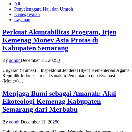
All
Penyelenggara Haji dan Umroh
Kepegawaian
Layanan
Perkuat Akuntabilitas Program, Itjen
Kemenag Monev Asta Protas di
Kabupaten Semarang
By
admin
December 18, 2025
0
Ungaran (Humas) – Inspektorat Jenderal (Itjen) Kementerian Agama
Republik Indonesia melaksanakan Pemantauan dan Evaluasi
(Monev)…
Menjaga Bumi sebagai Amanah: Aksi
Ekoteologi Kemenag Kabupaten
Semarang dari Merbabu
By
admin
December 11, 2025
0
Kabut tipis menggantung di lereng Merbabu ketika ratusan siswa-