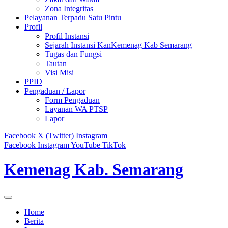
Zona Integritas
Pelayanan Terpadu Satu Pintu
Profil
Profil Instansi
Sejarah Instansi KanKemenag Kab Semarang
Tugas dan Fungsi
Tautan
Visi Misi
PPID
Pengaduan / Lapor
Form Pengaduan
Layanan WA PTSP
Lapor
Facebook
X (Twitter)
Instagram
Facebook
Instagram
YouTube
TikTok
Kemenag Kab. Semarang
Home
Berita