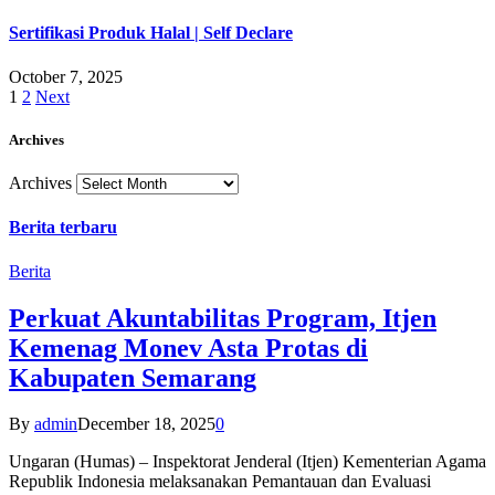
Sertifikasi Produk Halal | Self Declare
October 7, 2025
1
2
Next
Archives
Archives
Berita terbaru
Berita
Perkuat Akuntabilitas Program, Itjen
Kemenag Monev Asta Protas di
Kabupaten Semarang
By
admin
December 18, 2025
0
Ungaran (Humas) – Inspektorat Jenderal (Itjen) Kementerian Agama
Republik Indonesia melaksanakan Pemantauan dan Evaluasi