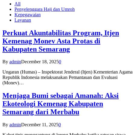
All
Penyelenggara Haji dan Umroh
Kepegawaian
Layanan
Perkuat Akuntabilitas Program, Itjen
Kemenag Monev Asta Protas di
Kabupaten Semarang
By
admin
December 18, 2025
0
Ungaran (Humas) – Inspektorat Jenderal (Itjen) Kementerian Agama
Republik Indonesia melaksanakan Pemantauan dan Evaluasi
(Monev)…
Menjaga Bumi sebagai Amanah: Aksi
Ekoteologi Kemenag Kabupaten
Semarang dari Merbabu
By
admin
December 11, 2025
0
Kabut tipis menggantung di lereng Merbabu ketika ratusan siswa-