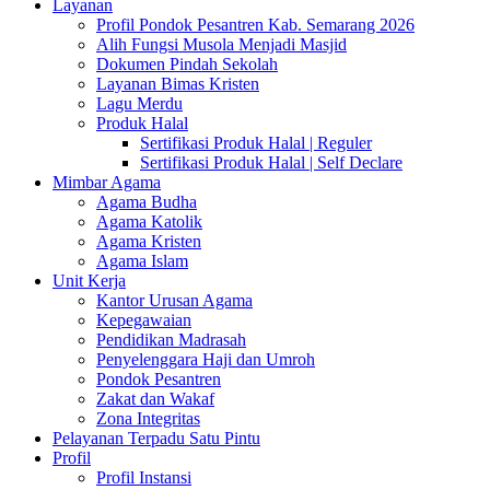
Layanan
Profil Pondok Pesantren Kab. Semarang 2026
Alih Fungsi Musola Menjadi Masjid
Dokumen Pindah Sekolah
Layanan Bimas Kristen
Lagu Merdu
Produk Halal
Sertifikasi Produk Halal | Reguler
Sertifikasi Produk Halal | Self Declare
Mimbar Agama
Agama Budha
Agama Katolik
Agama Kristen
Agama Islam
Unit Kerja
Kantor Urusan Agama
Kepegawaian
Pendidikan Madrasah
Penyelenggara Haji dan Umroh
Pondok Pesantren
Zakat dan Wakaf
Zona Integritas
Pelayanan Terpadu Satu Pintu
Profil
Profil Instansi