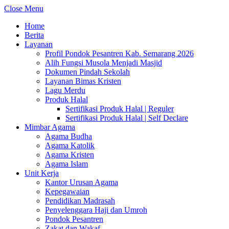
Close Menu
Home
Berita
Layanan
Profil Pondok Pesantren Kab. Semarang 2026
Alih Fungsi Musola Menjadi Masjid
Dokumen Pindah Sekolah
Layanan Bimas Kristen
Lagu Merdu
Produk Halal
Sertifikasi Produk Halal | Reguler
Sertifikasi Produk Halal | Self Declare
Mimbar Agama
Agama Budha
Agama Katolik
Agama Kristen
Agama Islam
Unit Kerja
Kantor Urusan Agama
Kepegawaian
Pendidikan Madrasah
Penyelenggara Haji dan Umroh
Pondok Pesantren
Zakat dan Wakaf