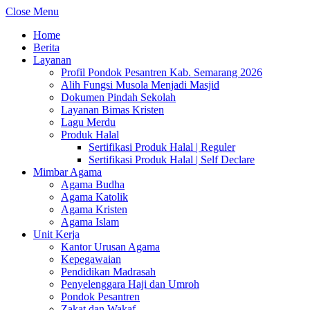
Close Menu
Home
Berita
Layanan
Profil Pondok Pesantren Kab. Semarang 2026
Alih Fungsi Musola Menjadi Masjid
Dokumen Pindah Sekolah
Layanan Bimas Kristen
Lagu Merdu
Produk Halal
Sertifikasi Produk Halal | Reguler
Sertifikasi Produk Halal | Self Declare
Mimbar Agama
Agama Budha
Agama Katolik
Agama Kristen
Agama Islam
Unit Kerja
Kantor Urusan Agama
Kepegawaian
Pendidikan Madrasah
Penyelenggara Haji dan Umroh
Pondok Pesantren
Zakat dan Wakaf