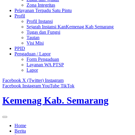
Zona Integritas
Pelayanan Terpadu Satu Pintu
Profil
Profil Instansi
Sejarah Instansi KanKemenag Kab Semarang
Tugas dan Fungsi
Tautan
Visi Misi
PPID
Pengaduan / Lapor
Form Pengaduan
Layanan WA PTSP
Lapor
Facebook
X (Twitter)
Instagram
Facebook
Instagram
YouTube
TikTok
Kemenag Kab. Semarang
Home
Berita