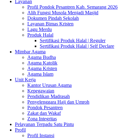
Layanan
Profil Pondok Pesantren Kab. Semarang 2026
Alih Fungsi Musola Menjadi Masjid
Dokumen Pindah Sekolah
Layanan Bimas Kristen
Lagu Merdu
Produk Halal
Sertifikasi Produk Halal | Reguler
Sertifikasi Produk Halal | Self Declare
Mimbar Agama
Agama Budha
Agama Katolik
Agama Kristen
Agama Islam
Unit Kerja
Kantor Urusan Agama
Kepegawaian
Pendidikan Madrasah
Penyelenggara Haji dan Umroh
Pondok Pesantren
Zakat dan Wakaf
Zona Integritas
Pelayanan Terpadu Satu Pintu
Profil
Profil Instansi