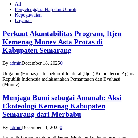
All
Penyelenggara Haji dan Umroh
Kepegawaian
Layanan
Perkuat Akuntabilitas Program, Itjen
Kemenag Monev Asta Protas di
Kabupaten Semarang
By
admin
December 18, 2025
0
Ungaran (Humas) – Inspektorat Jenderal (Itjen) Kementerian Agama
Republik Indonesia melaksanakan Pemantauan dan Evaluasi
(Monev)…
Menjaga Bumi sebagai Amanah: Aksi
Ekoteologi Kemenag Kabupaten
Semarang dari Merbabu
By
admin
December 11, 2025
0
Kabut tipis menggantung di lereng Merbabu ketika ratusan siswa-