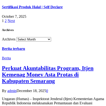
Sertifikasi Produk Halal | Self Declare
October 7, 2025
1
2
Next
Archives
Archives
Berita terbaru
Berita
Perkuat Akuntabilitas Program, Itjen
Kemenag Monev Asta Protas di
Kabupaten Semarang
By
admin
December 18, 2025
0
Ungaran (Humas) – Inspektorat Jenderal (Itjen) Kementerian Agama
Republik Indonesia melaksanakan Pemantauan dan Evaluasi