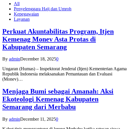
All
Penyelenggara Haji dan Umroh
Kepegawaian
Layanan
Perkuat Akuntabilitas Program, Itjen
Kemenag Monev Asta Protas di
Kabupaten Semarang
By
admin
December 18, 2025
0
Ungaran (Humas) – Inspektorat Jenderal (Itjen) Kementerian Agama
Republik Indonesia melaksanakan Pemantauan dan Evaluasi
(Monev)…
Menjaga Bumi sebagai Amanah: Aksi
Ekoteologi Kemenag Kabupaten
Semarang dari Merbabu
By
admin
December 11, 2025
0
Kabut tipis menggantung di lereng Merbabu ketika ratusan siswa-