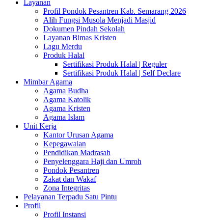
Layanan
Profil Pondok Pesantren Kab. Semarang 2026
Alih Fungsi Musola Menjadi Masjid
Dokumen Pindah Sekolah
Layanan Bimas Kristen
Lagu Merdu
Produk Halal
Sertifikasi Produk Halal | Reguler
Sertifikasi Produk Halal | Self Declare
Mimbar Agama
Agama Budha
Agama Katolik
Agama Kristen
Agama Islam
Unit Kerja
Kantor Urusan Agama
Kepegawaian
Pendidikan Madrasah
Penyelenggara Haji dan Umroh
Pondok Pesantren
Zakat dan Wakaf
Zona Integritas
Pelayanan Terpadu Satu Pintu
Profil
Profil Instansi