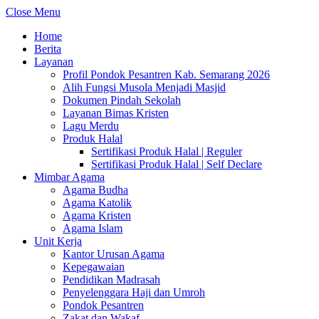
Close Menu
Home
Berita
Layanan
Profil Pondok Pesantren Kab. Semarang 2026
Alih Fungsi Musola Menjadi Masjid
Dokumen Pindah Sekolah
Layanan Bimas Kristen
Lagu Merdu
Produk Halal
Sertifikasi Produk Halal | Reguler
Sertifikasi Produk Halal | Self Declare
Mimbar Agama
Agama Budha
Agama Katolik
Agama Kristen
Agama Islam
Unit Kerja
Kantor Urusan Agama
Kepegawaian
Pendidikan Madrasah
Penyelenggara Haji dan Umroh
Pondok Pesantren
Zakat dan Wakaf