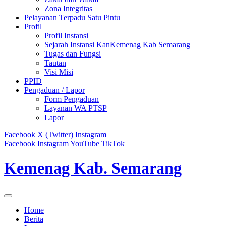
Zona Integritas
Pelayanan Terpadu Satu Pintu
Profil
Profil Instansi
Sejarah Instansi KanKemenag Kab Semarang
Tugas dan Fungsi
Tautan
Visi Misi
PPID
Pengaduan / Lapor
Form Pengaduan
Layanan WA PTSP
Lapor
Facebook
X (Twitter)
Instagram
Facebook
Instagram
YouTube
TikTok
Kemenag Kab. Semarang
Home
Berita