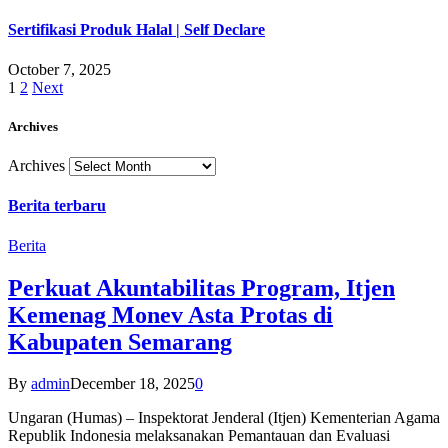
Sertifikasi Produk Halal | Self Declare
October 7, 2025
1
2
Next
Archives
Archives
Berita terbaru
Berita
Perkuat Akuntabilitas Program, Itjen
Kemenag Monev Asta Protas di
Kabupaten Semarang
By
admin
December 18, 2025
0
Ungaran (Humas) – Inspektorat Jenderal (Itjen) Kementerian Agama
Republik Indonesia melaksanakan Pemantauan dan Evaluasi