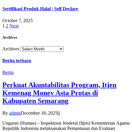
Sertifikasi Produk Halal | Self Declare
October 7, 2025
1
2
Next
Archives
Archives
Berita terbaru
Berita
Perkuat Akuntabilitas Program, Itjen
Kemenag Monev Asta Protas di
Kabupaten Semarang
By
admin
December 18, 2025
0
Ungaran (Humas) – Inspektorat Jenderal (Itjen) Kementerian Agama
Republik Indonesia melaksanakan Pemantauan dan Evaluasi