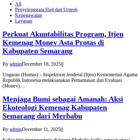
All
Penyelenggara Haji dan Umroh
Kepegawaian
Layanan
Perkuat Akuntabilitas Program, Itjen
Kemenag Monev Asta Protas di
Kabupaten Semarang
By
admin
December 18, 2025
0
Ungaran (Humas) – Inspektorat Jenderal (Itjen) Kementerian Agama
Republik Indonesia melaksanakan Pemantauan dan Evaluasi
(Monev)…
Menjaga Bumi sebagai Amanah: Aksi
Ekoteologi Kemenag Kabupaten
Semarang dari Merbabu
By
admin
December 11, 2025
0
Kabut tipis menggantung di lereng Merbabu ketika ratusan siswa-