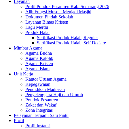
Layanan
Profil Pondok Pesantren Kab. Semarang 2026
Alih Fungsi Musola Menjadi Masjid
Dokumen Pindah Sekolah
Layanan Bimas Kristen
Lagu Merdu
Produk Halal
Sertifikasi Produk Halal | Reguler
Sertifikasi Produk Halal | Self Declare
Mimbar Agama
Agama Budha
Agama Katolik
Agama Kristen
Agama Islam
Unit Kerja
Kantor Urusan Agama
Kepegawaian
Pendidikan Madrasah
Penyelenggara Haji dan Umroh
Pondok Pesantren
Zakat dan Wakaf
Zona Integritas
Pelayanan Terpadu Satu Pintu
Profil
Profil Instansi