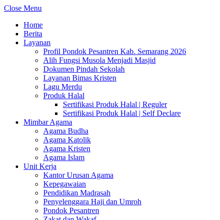
Close Menu
Home
Berita
Layanan
Profil Pondok Pesantren Kab. Semarang 2026
Alih Fungsi Musola Menjadi Masjid
Dokumen Pindah Sekolah
Layanan Bimas Kristen
Lagu Merdu
Produk Halal
Sertifikasi Produk Halal | Reguler
Sertifikasi Produk Halal | Self Declare
Mimbar Agama
Agama Budha
Agama Katolik
Agama Kristen
Agama Islam
Unit Kerja
Kantor Urusan Agama
Kepegawaian
Pendidikan Madrasah
Penyelenggara Haji dan Umroh
Pondok Pesantren
Zakat dan Wakaf