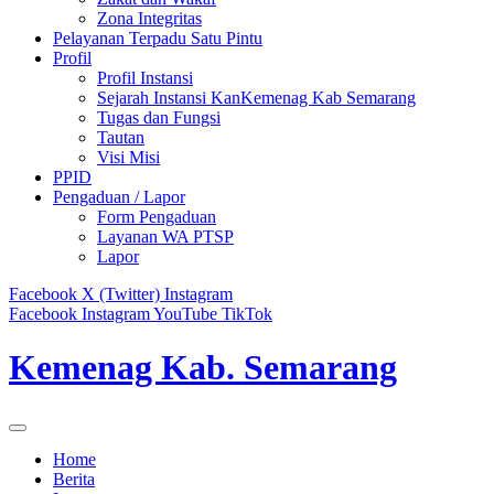
Zona Integritas
Pelayanan Terpadu Satu Pintu
Profil
Profil Instansi
Sejarah Instansi KanKemenag Kab Semarang
Tugas dan Fungsi
Tautan
Visi Misi
PPID
Pengaduan / Lapor
Form Pengaduan
Layanan WA PTSP
Lapor
Facebook
X (Twitter)
Instagram
Facebook
Instagram
YouTube
TikTok
Kemenag Kab. Semarang
Home
Berita