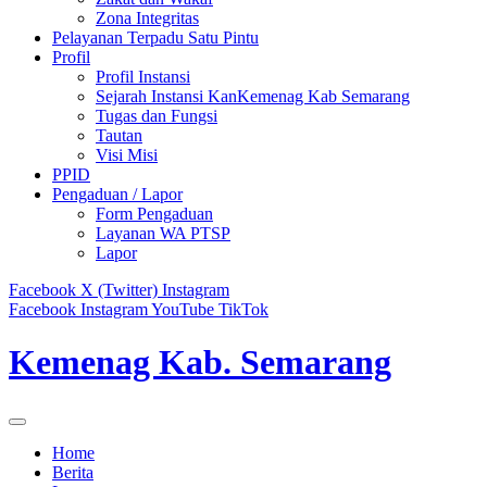
Zona Integritas
Pelayanan Terpadu Satu Pintu
Profil
Profil Instansi
Sejarah Instansi KanKemenag Kab Semarang
Tugas dan Fungsi
Tautan
Visi Misi
PPID
Pengaduan / Lapor
Form Pengaduan
Layanan WA PTSP
Lapor
Facebook
X (Twitter)
Instagram
Facebook
Instagram
YouTube
TikTok
Kemenag Kab. Semarang
Home
Berita