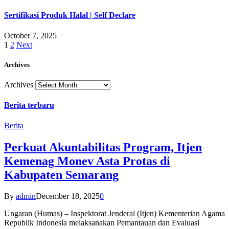
Sertifikasi Produk Halal | Self Declare
October 7, 2025
1
2
Next
Archives
Archives
Berita terbaru
Berita
Perkuat Akuntabilitas Program, Itjen
Kemenag Monev Asta Protas di
Kabupaten Semarang
By
admin
December 18, 2025
0
Ungaran (Humas) – Inspektorat Jenderal (Itjen) Kementerian Agama
Republik Indonesia melaksanakan Pemantauan dan Evaluasi