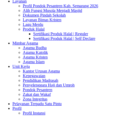
Layanan
Profil Pondok Pesantren Kab. Semarang 2026
Alih Fungsi Musola Menjadi Masjid
Dokumen Pindah Sekolah
Layanan Bimas Kristen
Lagu Merdu
Produk Halal
Sertifikasi Produk Halal | Reguler
Sertifikasi Produk Halal | Self Declare
Mimbar Agama
Agama Budha
Agama Katolik
Agama Kristen
Agama Islam
Unit Kerja
Kantor Urusan Agama
Kepegawaian
Pendidikan Madrasah
Penyelenggara Haji dan Umroh
Pondok Pesantren
Zakat dan Wakaf
Zona Integritas
Pelayanan Terpadu Satu Pintu
Profil
Profil Instansi