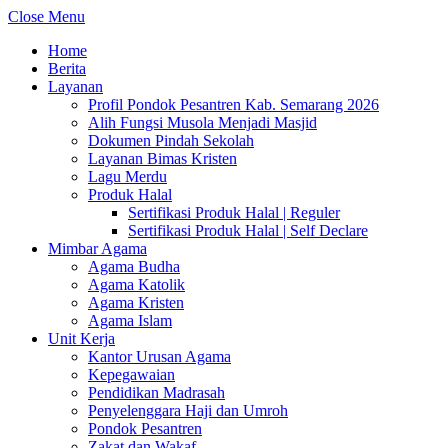
Close Menu
Home
Berita
Layanan
Profil Pondok Pesantren Kab. Semarang 2026
Alih Fungsi Musola Menjadi Masjid
Dokumen Pindah Sekolah
Layanan Bimas Kristen
Lagu Merdu
Produk Halal
Sertifikasi Produk Halal | Reguler
Sertifikasi Produk Halal | Self Declare
Mimbar Agama
Agama Budha
Agama Katolik
Agama Kristen
Agama Islam
Unit Kerja
Kantor Urusan Agama
Kepegawaian
Pendidikan Madrasah
Penyelenggara Haji dan Umroh
Pondok Pesantren
Zakat dan Wakaf