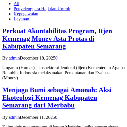
All
Penyelenggara Haji dan Umroh
Kepegawaian
Layanan
Perkuat Akuntabilitas Program, Itjen
Kemenag Monev Asta Protas di
Kabupaten Semarang
By
admin
December 18, 2025
0
Ungaran (Humas) – Inspektorat Jenderal (Itjen) Kementerian Agama
Republik Indonesia melaksanakan Pemantauan dan Evaluasi
(Monev)…
Menjaga Bumi sebagai Amanah: Aksi
Ekoteologi Kemenag Kabupaten
Semarang dari Merbabu
By
admin
December 11, 2025
0
Kabut tipis menggantung di lereng Merbabu ketika ratusan siswa-