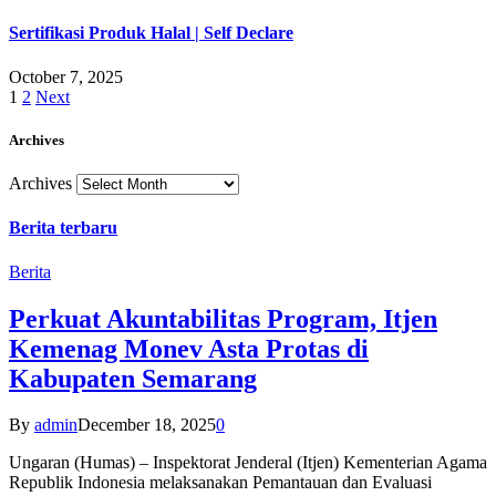
Sertifikasi Produk Halal | Self Declare
October 7, 2025
1
2
Next
Archives
Archives
Berita terbaru
Berita
Perkuat Akuntabilitas Program, Itjen
Kemenag Monev Asta Protas di
Kabupaten Semarang
By
admin
December 18, 2025
0
Ungaran (Humas) – Inspektorat Jenderal (Itjen) Kementerian Agama
Republik Indonesia melaksanakan Pemantauan dan Evaluasi