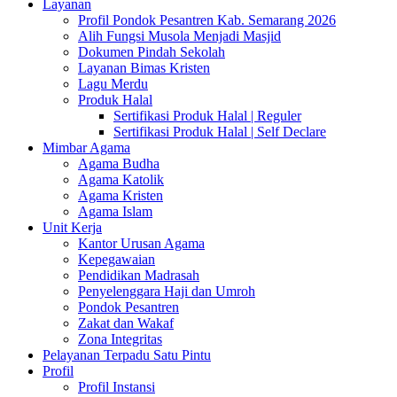
Layanan
Profil Pondok Pesantren Kab. Semarang 2026
Alih Fungsi Musola Menjadi Masjid
Dokumen Pindah Sekolah
Layanan Bimas Kristen
Lagu Merdu
Produk Halal
Sertifikasi Produk Halal | Reguler
Sertifikasi Produk Halal | Self Declare
Mimbar Agama
Agama Budha
Agama Katolik
Agama Kristen
Agama Islam
Unit Kerja
Kantor Urusan Agama
Kepegawaian
Pendidikan Madrasah
Penyelenggara Haji dan Umroh
Pondok Pesantren
Zakat dan Wakaf
Zona Integritas
Pelayanan Terpadu Satu Pintu
Profil
Profil Instansi