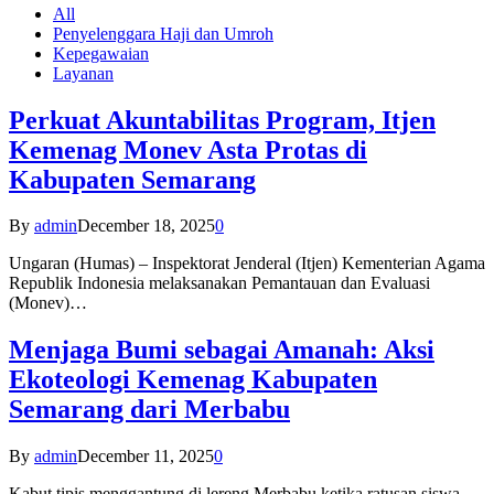
All
Penyelenggara Haji dan Umroh
Kepegawaian
Layanan
Perkuat Akuntabilitas Program, Itjen
Kemenag Monev Asta Protas di
Kabupaten Semarang
By
admin
December 18, 2025
0
Ungaran (Humas) – Inspektorat Jenderal (Itjen) Kementerian Agama
Republik Indonesia melaksanakan Pemantauan dan Evaluasi
(Monev)…
Menjaga Bumi sebagai Amanah: Aksi
Ekoteologi Kemenag Kabupaten
Semarang dari Merbabu
By
admin
December 11, 2025
0
Kabut tipis menggantung di lereng Merbabu ketika ratusan siswa-