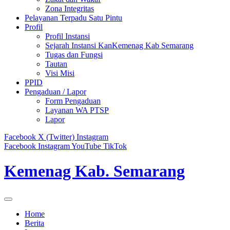
Zona Integritas
Pelayanan Terpadu Satu Pintu
Profil
Profil Instansi
Sejarah Instansi KanKemenag Kab Semarang
Tugas dan Fungsi
Tautan
Visi Misi
PPID
Pengaduan / Lapor
Form Pengaduan
Layanan WA PTSP
Lapor
Facebook
X (Twitter)
Instagram
Facebook
Instagram
YouTube
TikTok
Kemenag Kab. Semarang
Home
Berita