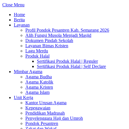
Close Menu
Home
Berita
Layanan
Profil Pondok Pesantren Kab. Semarang 2026
Alih Fungsi Musola Menjadi Masjid
Dokumen Pindah Sekolah
Layanan Bimas Kristen
Lagu Merdu
Produk Halal
Sertifikasi Produk Halal | Reguler
Sertifikasi Produk Halal | Self Declare
Mimbar Agama
Agama Budha
Agama Katolik
Agama Kristen
Agama Islam
Unit Kerja
Kantor Urusan Agama
Kepegawaian
Pendidikan Madrasah
Penyelenggara Haji dan Umroh
Pondok Pesantren
Zakat dan Wakaf