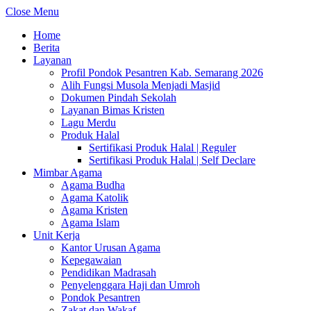
Close Menu
Home
Berita
Layanan
Profil Pondok Pesantren Kab. Semarang 2026
Alih Fungsi Musola Menjadi Masjid
Dokumen Pindah Sekolah
Layanan Bimas Kristen
Lagu Merdu
Produk Halal
Sertifikasi Produk Halal | Reguler
Sertifikasi Produk Halal | Self Declare
Mimbar Agama
Agama Budha
Agama Katolik
Agama Kristen
Agama Islam
Unit Kerja
Kantor Urusan Agama
Kepegawaian
Pendidikan Madrasah
Penyelenggara Haji dan Umroh
Pondok Pesantren
Zakat dan Wakaf