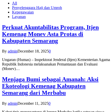
All
Penyelenggara Haji dan Umroh
Kepegawaian
Layanan
Perkuat Akuntabilitas Program, Itjen
Kemenag Monev Asta Protas di
Kabupaten Semarang
By
admin
December 18, 2025
0
Ungaran (Humas) – Inspektorat Jenderal (Itjen) Kementerian Agama
Republik Indonesia melaksanakan Pemantauan dan Evaluasi
(Monev)…
Menjaga Bumi sebagai Amanah: Aksi
Ekoteologi Kemenag Kabupaten
Semarang dari Merbabu
By
admin
December 11, 2025
0
Kabut tipis menggantung di lereng Merbabu ketika ratusan siswa-