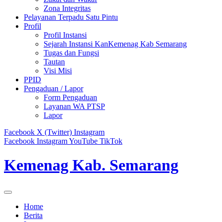
Zona Integritas
Pelayanan Terpadu Satu Pintu
Profil
Profil Instansi
Sejarah Instansi KanKemenag Kab Semarang
Tugas dan Fungsi
Tautan
Visi Misi
PPID
Pengaduan / Lapor
Form Pengaduan
Layanan WA PTSP
Lapor
Facebook
X (Twitter)
Instagram
Facebook
Instagram
YouTube
TikTok
Kemenag Kab. Semarang
Home
Berita