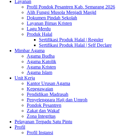
Layanan
Profil Pondok Pesantren Kab. Semarang 2026
Alih Fungsi Musola Menjadi Masjid
Dokumen Pindah Sekolah
Layanan Bimas Kristen
Lagu Merdu
Produk Halal
Sertifikasi Produk Halal | Reguler
Sertifikasi Produk Halal | Self Declare
Mimbar Agama
Agama Budha
Agama Katolik
Agama Kristen
Agama Islam
Unit Kerja
Kantor Urusan Agama
Kepegawaian
Pendidikan Madrasah
Penyelenggara Haji dan Umroh
Pondok Pesantren
Zakat dan Wakaf
Zona Integritas
Pelayanan Terpadu Satu Pintu
Profil
Profil Instansi