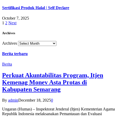
Sertifikasi Produk Halal | Self Declare
October 7, 2025
1
2
Next
Archives
Archives
Berita terbaru
Berita
Perkuat Akuntabilitas Program, Itjen
Kemenag Monev Asta Protas di
Kabupaten Semarang
By
admin
December 18, 2025
0
Ungaran (Humas) – Inspektorat Jenderal (Itjen) Kementerian Agama
Republik Indonesia melaksanakan Pemantauan dan Evaluasi