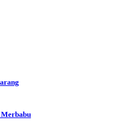
marang
i Merbabu