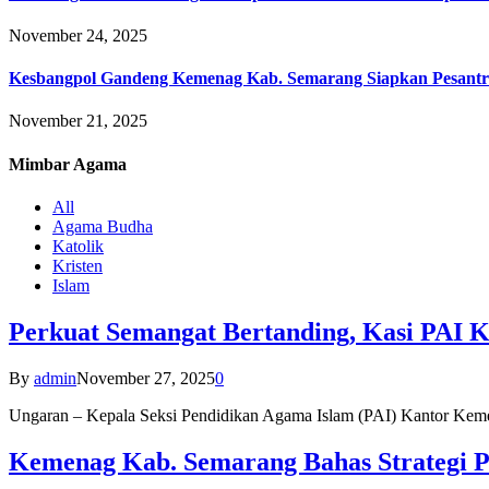
November 24, 2025
Kesbangpol Gandeng Kemenag Kab. Semarang Siapkan Pesantr
November 21, 2025
Mimbar
Agama
All
Agama Budha
Katolik
Kristen
Islam
Perkuat Semangat Bertanding, Kasi PAI 
By
admin
November 27, 2025
0
Ungaran – Kepala Seksi Pendidikan Agama Islam (PAI) Kantor K
Kemenag Kab. Semarang Bahas Strategi P