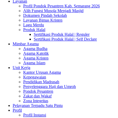
Layanan
Profil Pondok Pesantren Kab. Semarang 2026
Alih Fungsi Musola Menjadi Masjid
Dokumen Pindah Sekolah
Layanan Bimas Kristen
Lagu Merdu
Produk Halal
Sertifikasi Produk Halal | Reguler
Sertifikasi Produk Halal | Self Declare
Mimbar Agama
Agama Budha
Agama Katolik
Agama Kristen
Agama Islam
Unit Kerja
Kantor Urusan Agama
Kepegawaian
Pendidikan Madrasah
Penyelenggara Haji dan Umroh
Pondok Pesantren
Zakat dan Wakaf
Zona Integritas
Pelayanan Terpadu Satu Pintu
Profil
Profil Instansi