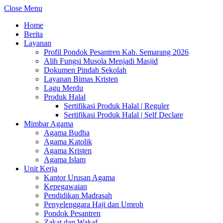
Close Menu
Home
Berita
Layanan
Profil Pondok Pesantren Kab. Semarang 2026
Alih Fungsi Musola Menjadi Masjid
Dokumen Pindah Sekolah
Layanan Bimas Kristen
Lagu Merdu
Produk Halal
Sertifikasi Produk Halal | Reguler
Sertifikasi Produk Halal | Self Declare
Mimbar Agama
Agama Budha
Agama Katolik
Agama Kristen
Agama Islam
Unit Kerja
Kantor Urusan Agama
Kepegawaian
Pendidikan Madrasah
Penyelenggara Haji dan Umroh
Pondok Pesantren
Zakat dan Wakaf