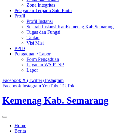
Zona Integritas
Pelayanan Terpadu Satu Pintu
Profil
Profil Instansi
Sejarah Instansi KanKemenag Kab Semarang
Tugas dan Fungsi
Tautan
Visi Misi
PPID
Pengaduan / Lapor
Form Pengaduan
Layanan WA PTSP
Lapor
Facebook
X (Twitter)
Instagram
Facebook
Instagram
YouTube
TikTok
Kemenag Kab. Semarang
Home
Berita