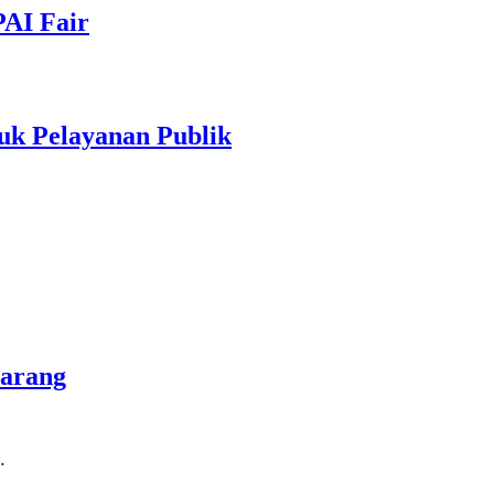
PAI Fair
uk Pelayanan Publik
marang
…