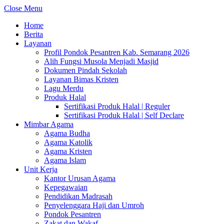
Close Menu
Home
Berita
Layanan
Profil Pondok Pesantren Kab. Semarang 2026
Alih Fungsi Musola Menjadi Masjid
Dokumen Pindah Sekolah
Layanan Bimas Kristen
Lagu Merdu
Produk Halal
Sertifikasi Produk Halal | Reguler
Sertifikasi Produk Halal | Self Declare
Mimbar Agama
Agama Budha
Agama Katolik
Agama Kristen
Agama Islam
Unit Kerja
Kantor Urusan Agama
Kepegawaian
Pendidikan Madrasah
Penyelenggara Haji dan Umroh
Pondok Pesantren
Zakat dan Wakaf