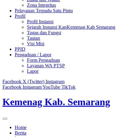
Zona Integritas
Pelayanan Terpadu Satu Pintu
Profil
Profil Instansi
Sejarah Instansi KanKemenag Kab Semarang
Tugas dan Fungsi
Tautan
Visi Misi
PPID
Pengaduan / Lapor
Form Pengaduan
Layanan WA PTSP
Lapor
Facebook
X (Twitter)
Instagram
Facebook
Instagram
YouTube
TikTok
Kemenag Kab. Semarang
Home
Berita