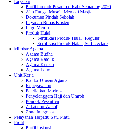
Layanan
Profil Pondok Pesantren Kab. Semarang 2026
Alih Fungsi Musola Menjadi Masjid
Dokumen Pindah Sekolah
Layanan Bimas Kristen
Lagu Merdu
Produk Halal
Sertifikasi Produk Halal | Reguler
Sertifikasi Produk Halal | Self Declare
Mimbar Agama
Agama Budha
Agama Katolik
Agama Kristen
Agama Islam
Unit Kerja
Kantor Urusan Agama
Kepegawaian
Pendidikan Madrasah
Penyelenggara Haji dan Umroh
Pondok Pesantren
Zakat dan Wakaf
Zona Integritas
Pelayanan Terpadu Satu Pintu
Profil
Profil Instansi