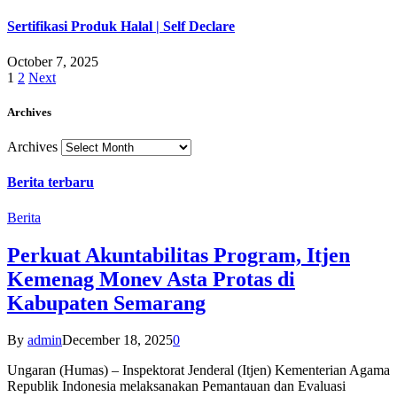
Sertifikasi Produk Halal | Self Declare
October 7, 2025
1
2
Next
Archives
Archives
Berita terbaru
Berita
Perkuat Akuntabilitas Program, Itjen
Kemenag Monev Asta Protas di
Kabupaten Semarang
By
admin
December 18, 2025
0
Ungaran (Humas) – Inspektorat Jenderal (Itjen) Kementerian Agama
Republik Indonesia melaksanakan Pemantauan dan Evaluasi