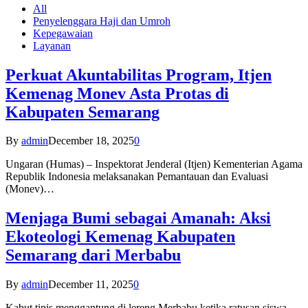
All
Penyelenggara Haji dan Umroh
Kepegawaian
Layanan
Perkuat Akuntabilitas Program, Itjen
Kemenag Monev Asta Protas di
Kabupaten Semarang
By
admin
December 18, 2025
0
Ungaran (Humas) – Inspektorat Jenderal (Itjen) Kementerian Agama
Republik Indonesia melaksanakan Pemantauan dan Evaluasi
(Monev)…
Menjaga Bumi sebagai Amanah: Aksi
Ekoteologi Kemenag Kabupaten
Semarang dari Merbabu
By
admin
December 11, 2025
0
Kabut tipis menggantung di lereng Merbabu ketika ratusan siswa-