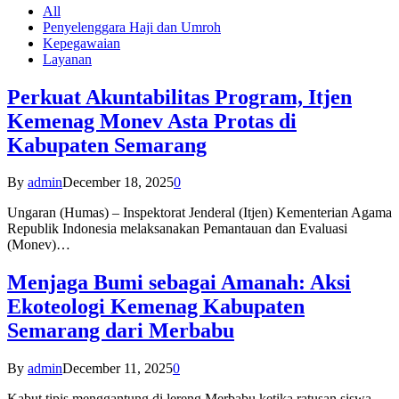
All
Penyelenggara Haji dan Umroh
Kepegawaian
Layanan
Perkuat Akuntabilitas Program, Itjen
Kemenag Monev Asta Protas di
Kabupaten Semarang
By
admin
December 18, 2025
0
Ungaran (Humas) – Inspektorat Jenderal (Itjen) Kementerian Agama
Republik Indonesia melaksanakan Pemantauan dan Evaluasi
(Monev)…
Menjaga Bumi sebagai Amanah: Aksi
Ekoteologi Kemenag Kabupaten
Semarang dari Merbabu
By
admin
December 11, 2025
0
Kabut tipis menggantung di lereng Merbabu ketika ratusan siswa-