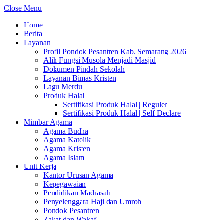
Close Menu
Home
Berita
Layanan
Profil Pondok Pesantren Kab. Semarang 2026
Alih Fungsi Musola Menjadi Masjid
Dokumen Pindah Sekolah
Layanan Bimas Kristen
Lagu Merdu
Produk Halal
Sertifikasi Produk Halal | Reguler
Sertifikasi Produk Halal | Self Declare
Mimbar Agama
Agama Budha
Agama Katolik
Agama Kristen
Agama Islam
Unit Kerja
Kantor Urusan Agama
Kepegawaian
Pendidikan Madrasah
Penyelenggara Haji dan Umroh
Pondok Pesantren
Zakat dan Wakaf