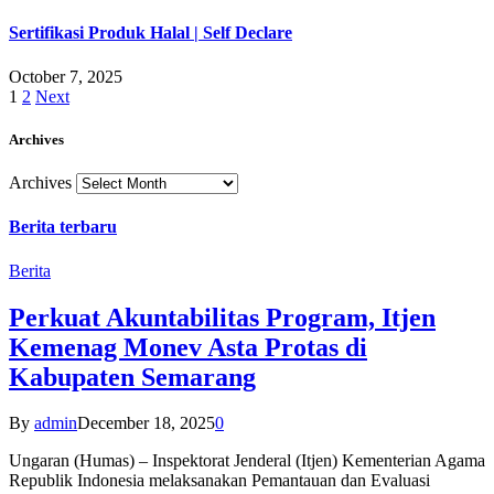
Sertifikasi Produk Halal | Self Declare
October 7, 2025
1
2
Next
Archives
Archives
Berita terbaru
Berita
Perkuat Akuntabilitas Program, Itjen
Kemenag Monev Asta Protas di
Kabupaten Semarang
By
admin
December 18, 2025
0
Ungaran (Humas) – Inspektorat Jenderal (Itjen) Kementerian Agama
Republik Indonesia melaksanakan Pemantauan dan Evaluasi