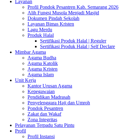
Layanan
Profil Pondok Pesantren Kab. Semarang 2026
Alih Fungsi Musola Menjadi Masjid
Dokumen Pindah Sekolah
Layanan Bimas Kristen
Lagu Merdu
Produk Halal
Sertifikasi Produk Halal | Reguler
Sertifikasi Produk Halal | Self Declare
Mimbar Agama
Agama Budha
Agama Katolik
Agama Kristen
Agama Islam
Unit Kerja
Kantor Urusan Agama
Kepegawaian
Pendidikan Madrasah
Penyelenggara Haji dan Umroh
Pondok Pesantren
Zakat dan Wakaf
Zona Integritas
Pelayanan Terpadu Satu Pintu
Profil
Profil Instansi