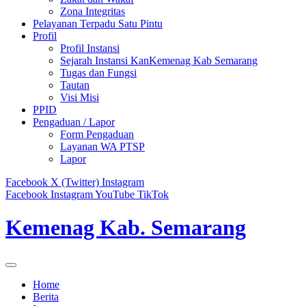
Zona Integritas
Pelayanan Terpadu Satu Pintu
Profil
Profil Instansi
Sejarah Instansi KanKemenag Kab Semarang
Tugas dan Fungsi
Tautan
Visi Misi
PPID
Pengaduan / Lapor
Form Pengaduan
Layanan WA PTSP
Lapor
Facebook
X (Twitter)
Instagram
Facebook
Instagram
YouTube
TikTok
Kemenag Kab. Semarang
Home
Berita