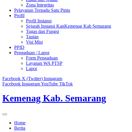
Zona Integritas
Pelayanan Terpadu Satu Pintu
Profil
Profil Instansi
Sejarah Instansi KanKemenag Kab Semarang
Tugas dan Fungsi
Tautan
Visi Misi
PPID
Pengaduan / Lapor
Form Pengaduan
Layanan WA PTSP
Lapor
Facebook
X (Twitter)
Instagram
Facebook
Instagram
YouTube
TikTok
Kemenag Kab. Semarang
Home
Berita