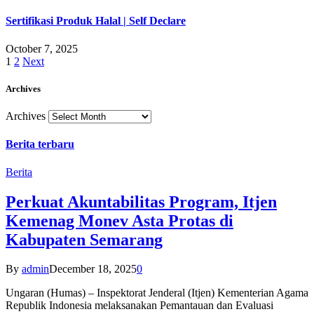
Sertifikasi Produk Halal | Self Declare
October 7, 2025
1
2
Next
Archives
Archives
Berita terbaru
Berita
Perkuat Akuntabilitas Program, Itjen
Kemenag Monev Asta Protas di
Kabupaten Semarang
By
admin
December 18, 2025
0
Ungaran (Humas) – Inspektorat Jenderal (Itjen) Kementerian Agama
Republik Indonesia melaksanakan Pemantauan dan Evaluasi