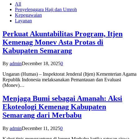
All
Penyelenggara Haji dan Umroh
Kepegawaian
Layanan
Perkuat Akuntabilitas Program, Itjen
Kemenag Monev Asta Protas di
Kabupaten Semarang
By
admin
December 18, 2025
0
Ungaran (Humas) – Inspektorat Jenderal (Itjen) Kementerian Agama
Republik Indonesia melaksanakan Pemantauan dan Evaluasi
(Monev)…
Menjaga Bumi sebagai Amanah: Aksi
Ekoteologi Kemenag Kabupaten
Semarang dari Merbabu
By
admin
December 11, 2025
0
Kabut tipis menggantung di lereng Merbabu ketika ratusan siswa-