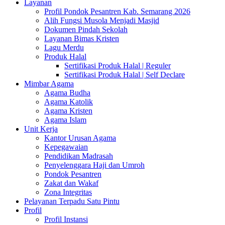
Layanan
Profil Pondok Pesantren Kab. Semarang 2026
Alih Fungsi Musola Menjadi Masjid
Dokumen Pindah Sekolah
Layanan Bimas Kristen
Lagu Merdu
Produk Halal
Sertifikasi Produk Halal | Reguler
Sertifikasi Produk Halal | Self Declare
Mimbar Agama
Agama Budha
Agama Katolik
Agama Kristen
Agama Islam
Unit Kerja
Kantor Urusan Agama
Kepegawaian
Pendidikan Madrasah
Penyelenggara Haji dan Umroh
Pondok Pesantren
Zakat dan Wakaf
Zona Integritas
Pelayanan Terpadu Satu Pintu
Profil
Profil Instansi