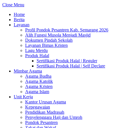
Close Menu
Home
Berita
Layanan
Profil Pondok Pesantren Kab. Semarang 2026
Alih Fungsi Musola Menjadi Masjid
Dokumen Pindah Sekolah
Layanan Bimas Kristen
Lagu Merdu
Produk Halal
Sertifikasi Produk Halal | Reguler
Sertifikasi Produk Halal | Self Declare
Mimbar Agama
Agama Budha
Agama Katolik
Agama Kristen
Agama Islam
Unit Kerja
Kantor Urusan Agama
Kepegawaian
Pendidikan Madrasah
Penyelenggara Haji dan Umroh
Pondok Pesantren
Zakat dan Wakaf