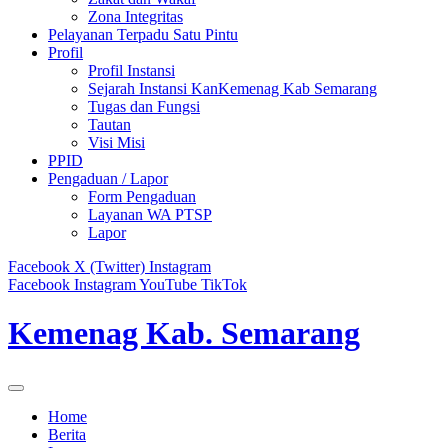
Zona Integritas
Pelayanan Terpadu Satu Pintu
Profil
Profil Instansi
Sejarah Instansi KanKemenag Kab Semarang
Tugas dan Fungsi
Tautan
Visi Misi
PPID
Pengaduan / Lapor
Form Pengaduan
Layanan WA PTSP
Lapor
Facebook
X (Twitter)
Instagram
Facebook
Instagram
YouTube
TikTok
Kemenag Kab. Semarang
Home
Berita