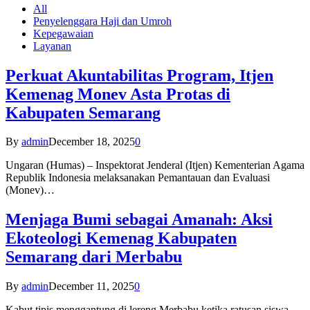
All
Penyelenggara Haji dan Umroh
Kepegawaian
Layanan
Perkuat Akuntabilitas Program, Itjen
Kemenag Monev Asta Protas di
Kabupaten Semarang
By
admin
December 18, 2025
0
Ungaran (Humas) – Inspektorat Jenderal (Itjen) Kementerian Agama
Republik Indonesia melaksanakan Pemantauan dan Evaluasi
(Monev)…
Menjaga Bumi sebagai Amanah: Aksi
Ekoteologi Kemenag Kabupaten
Semarang dari Merbabu
By
admin
December 11, 2025
0
Kabut tipis menggantung di lereng Merbabu ketika ratusan siswa-