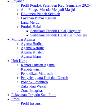
Layanan
Profil Pondok Pesantren Kab. Semarang 2026
Alih Fungsi Musola Menjadi Masjid
Dokumen Pindah Sekolah
Layanan Bimas Kristen
Lagu Merdu
Produk Halal
Sertifikasi Produk Halal | Reguler
Sertifikasi Produk Halal | Self Declare
Mimbar Agama
Agama Budha
Agama Katolik
Agama Kristen
Agama Islam
Unit Kerja
Kantor Urusan Agama
Kepegawaian
Pendidikan Madrasah
Penyelenggara Haji dan Umroh
Pondok Pesantren
Zakat dan Wakaf
Zona Integritas
Pelayanan Terpadu Satu Pintu
Profil
Profil Instansi