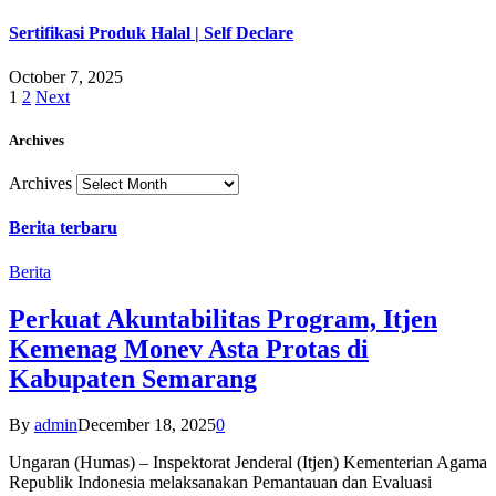
Sertifikasi Produk Halal | Self Declare
October 7, 2025
1
2
Next
Archives
Archives
Berita terbaru
Berita
Perkuat Akuntabilitas Program, Itjen
Kemenag Monev Asta Protas di
Kabupaten Semarang
By
admin
December 18, 2025
0
Ungaran (Humas) – Inspektorat Jenderal (Itjen) Kementerian Agama
Republik Indonesia melaksanakan Pemantauan dan Evaluasi