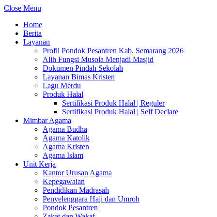
Close Menu
Home
Berita
Layanan
Profil Pondok Pesantren Kab. Semarang 2026
Alih Fungsi Musola Menjadi Masjid
Dokumen Pindah Sekolah
Layanan Bimas Kristen
Lagu Merdu
Produk Halal
Sertifikasi Produk Halal | Reguler
Sertifikasi Produk Halal | Self Declare
Mimbar Agama
Agama Budha
Agama Katolik
Agama Kristen
Agama Islam
Unit Kerja
Kantor Urusan Agama
Kepegawaian
Pendidikan Madrasah
Penyelenggara Haji dan Umroh
Pondok Pesantren
Zakat dan Wakaf