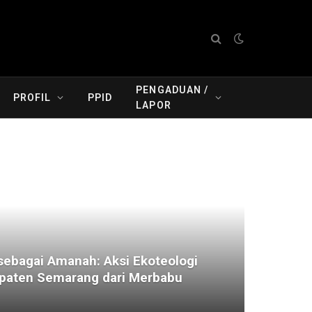
PENGADUAN /
PROFIL
PPID
LAPOR
ebagai Amanah: Aksi Ekoteologi
aten Semarang dari Merbabu