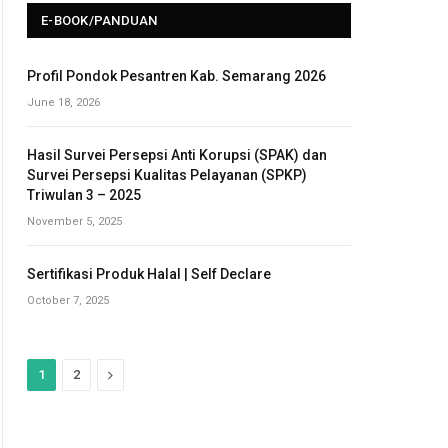
E-BOOK/PANDUAN
Profil Pondok Pesantren Kab. Semarang 2026
June 18, 2026
Hasil Survei Persepsi Anti Korupsi (SPAK) dan
Survei Persepsi Kualitas Pelayanan (SPKP)
Triwulan 3 – 2025
November 5, 2025
Sertifikasi Produk Halal | Self Declare
October 7, 2025
N
1
2
e
x