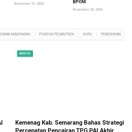
BPOM
November 21, 2025
November 20, 2025
IDIKAN MADRASAH
PONDOK PESANTREN
GURU
PENDIDIKAN
BERITA
I
Kemenag Kab. Semarang Bahas Strategi
Percepatan Pencairan TPG PAI Akhir