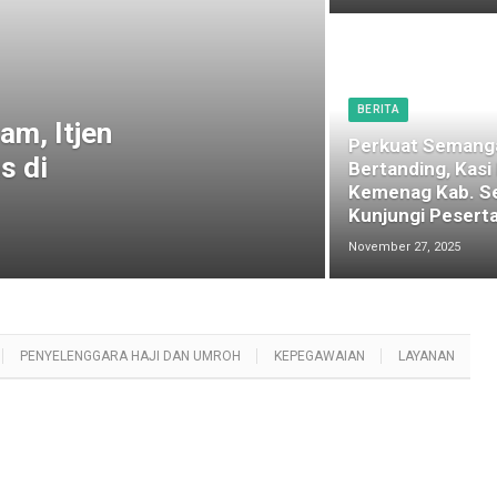
BERITA
am, Itjen
Perkuat Semang
s di
Bertanding, Kasi
Kemenag Kab. S
Kunjungi Peserta
November 27, 2025
PENYELENGGARA HAJI DAN UMROH
KEPEGAWAIAN
LAYANAN