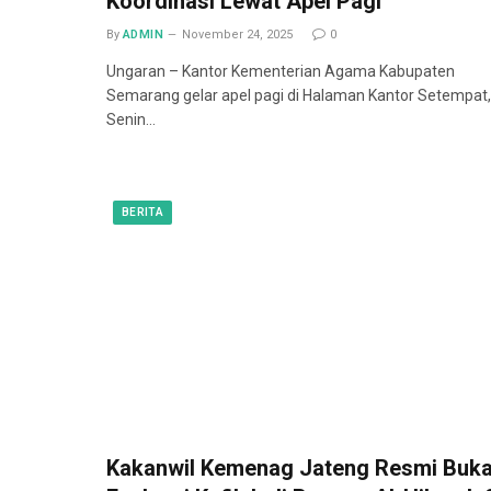
Koordinasi Lewat Apel Pagi
By
ADMIN
November 24, 2025
0
Ungaran – Kantor Kementerian Agama Kabupaten
Semarang gelar apel pagi di Halaman Kantor Setempat,
Senin…
BERITA
Kakanwil Kemenag Jateng Resmi Buk