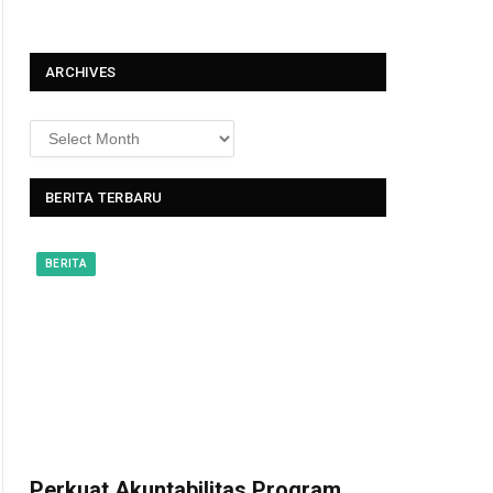
t
ARCHIVES
BERITA TERBARU
BERITA
Perkuat Akuntabilitas Program,