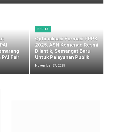
BERITA
at
Optimalisasi Formasi PPPK
 PAI
2025: ASN Kemenag Resmi
emarang
Dilantik, Semangat Baru
 PAI Fair
Untuk Pelayanan Publik
November 27, 2025