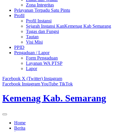
Zona Integritas
Pelayanan Terpadu Satu Pintu
Profil
Profil Instansi
Sejarah Instansi KanKemenag Kab Semarang
Tugas dan Fungsi
Tautan
Visi Misi
PPID
Pengaduan / Lapor
Form Pengaduan
Layanan WA PTSP
Lapor
Facebook
X (Twitter)
Instagram
Facebook
Instagram
YouTube
TikTok
Kemenag Kab. Semarang
Home
Berita