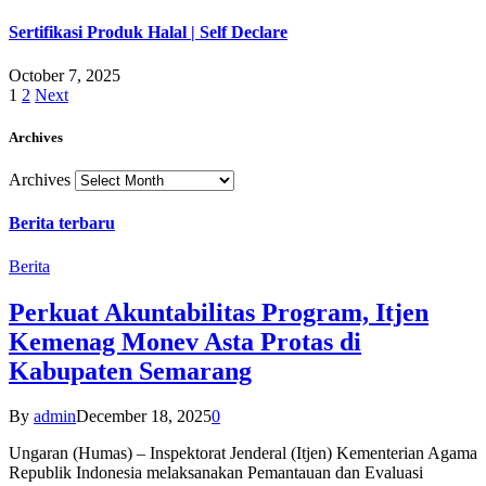
Sertifikasi Produk Halal | Self Declare
October 7, 2025
1
2
Next
Archives
Archives
Berita terbaru
Berita
Perkuat Akuntabilitas Program, Itjen
Kemenag Monev Asta Protas di
Kabupaten Semarang
By
admin
December 18, 2025
0
Ungaran (Humas) – Inspektorat Jenderal (Itjen) Kementerian Agama
Republik Indonesia melaksanakan Pemantauan dan Evaluasi