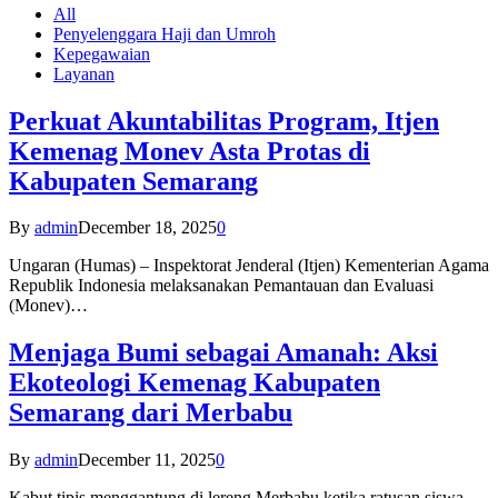
All
Penyelenggara Haji dan Umroh
Kepegawaian
Layanan
Perkuat Akuntabilitas Program, Itjen
Kemenag Monev Asta Protas di
Kabupaten Semarang
By
admin
December 18, 2025
0
Ungaran (Humas) – Inspektorat Jenderal (Itjen) Kementerian Agama
Republik Indonesia melaksanakan Pemantauan dan Evaluasi
(Monev)…
Menjaga Bumi sebagai Amanah: Aksi
Ekoteologi Kemenag Kabupaten
Semarang dari Merbabu
By
admin
December 11, 2025
0
Kabut tipis menggantung di lereng Merbabu ketika ratusan siswa-