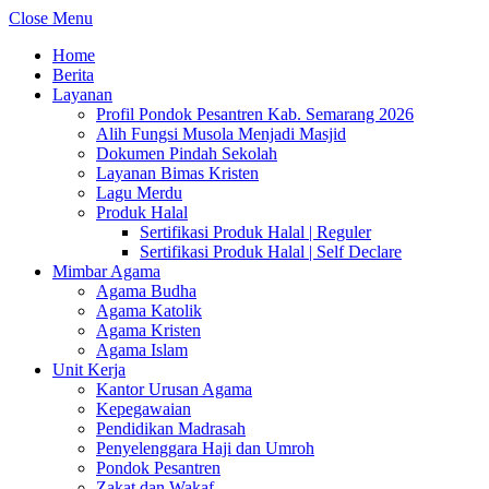
Close Menu
Home
Berita
Layanan
Profil Pondok Pesantren Kab. Semarang 2026
Alih Fungsi Musola Menjadi Masjid
Dokumen Pindah Sekolah
Layanan Bimas Kristen
Lagu Merdu
Produk Halal
Sertifikasi Produk Halal | Reguler
Sertifikasi Produk Halal | Self Declare
Mimbar Agama
Agama Budha
Agama Katolik
Agama Kristen
Agama Islam
Unit Kerja
Kantor Urusan Agama
Kepegawaian
Pendidikan Madrasah
Penyelenggara Haji dan Umroh
Pondok Pesantren
Zakat dan Wakaf