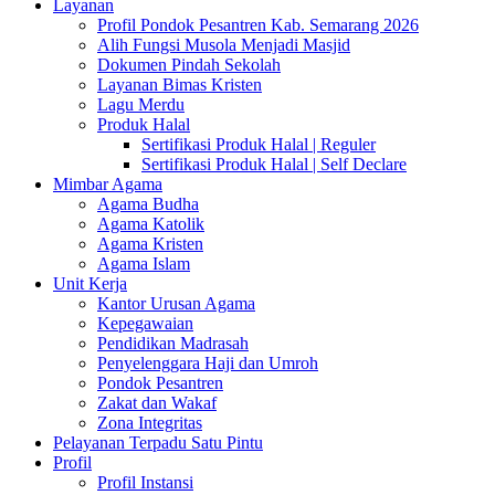
Layanan
Profil Pondok Pesantren Kab. Semarang 2026
Alih Fungsi Musola Menjadi Masjid
Dokumen Pindah Sekolah
Layanan Bimas Kristen
Lagu Merdu
Produk Halal
Sertifikasi Produk Halal | Reguler
Sertifikasi Produk Halal | Self Declare
Mimbar Agama
Agama Budha
Agama Katolik
Agama Kristen
Agama Islam
Unit Kerja
Kantor Urusan Agama
Kepegawaian
Pendidikan Madrasah
Penyelenggara Haji dan Umroh
Pondok Pesantren
Zakat dan Wakaf
Zona Integritas
Pelayanan Terpadu Satu Pintu
Profil
Profil Instansi