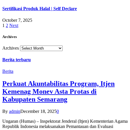
Sertifikasi Produk Halal | Self Declare
October 7, 2025
1
2
Next
Archives
Archives
Berita terbaru
Berita
Perkuat Akuntabilitas Program, Itjen
Kemenag Monev Asta Protas di
Kabupaten Semarang
By
admin
December 18, 2025
0
Ungaran (Humas) – Inspektorat Jenderal (Itjen) Kementerian Agama
Republik Indonesia melaksanakan Pemantauan dan Evaluasi