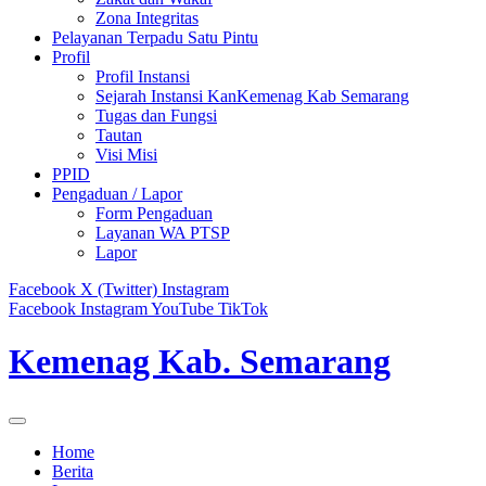
Zona Integritas
Pelayanan Terpadu Satu Pintu
Profil
Profil Instansi
Sejarah Instansi KanKemenag Kab Semarang
Tugas dan Fungsi
Tautan
Visi Misi
PPID
Pengaduan / Lapor
Form Pengaduan
Layanan WA PTSP
Lapor
Facebook
X (Twitter)
Instagram
Facebook
Instagram
YouTube
TikTok
Kemenag Kab. Semarang
Home
Berita