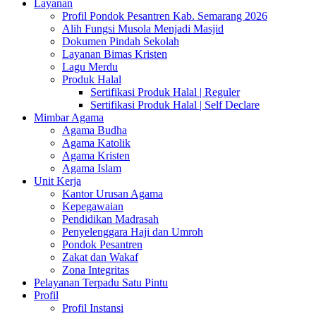
Layanan
Profil Pondok Pesantren Kab. Semarang 2026
Alih Fungsi Musola Menjadi Masjid
Dokumen Pindah Sekolah
Layanan Bimas Kristen
Lagu Merdu
Produk Halal
Sertifikasi Produk Halal | Reguler
Sertifikasi Produk Halal | Self Declare
Mimbar Agama
Agama Budha
Agama Katolik
Agama Kristen
Agama Islam
Unit Kerja
Kantor Urusan Agama
Kepegawaian
Pendidikan Madrasah
Penyelenggara Haji dan Umroh
Pondok Pesantren
Zakat dan Wakaf
Zona Integritas
Pelayanan Terpadu Satu Pintu
Profil
Profil Instansi