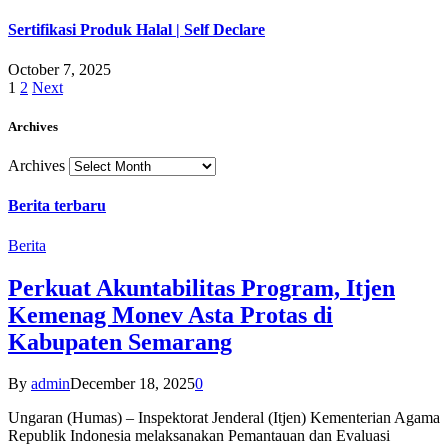
Sertifikasi Produk Halal | Self Declare
October 7, 2025
1
2
Next
Archives
Archives
Berita terbaru
Berita
Perkuat Akuntabilitas Program, Itjen
Kemenag Monev Asta Protas di
Kabupaten Semarang
By
admin
December 18, 2025
0
Ungaran (Humas) – Inspektorat Jenderal (Itjen) Kementerian Agama
Republik Indonesia melaksanakan Pemantauan dan Evaluasi