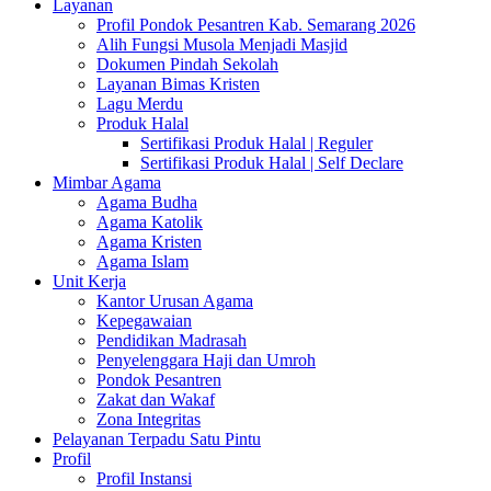
Layanan
Profil Pondok Pesantren Kab. Semarang 2026
Alih Fungsi Musola Menjadi Masjid
Dokumen Pindah Sekolah
Layanan Bimas Kristen
Lagu Merdu
Produk Halal
Sertifikasi Produk Halal | Reguler
Sertifikasi Produk Halal | Self Declare
Mimbar Agama
Agama Budha
Agama Katolik
Agama Kristen
Agama Islam
Unit Kerja
Kantor Urusan Agama
Kepegawaian
Pendidikan Madrasah
Penyelenggara Haji dan Umroh
Pondok Pesantren
Zakat dan Wakaf
Zona Integritas
Pelayanan Terpadu Satu Pintu
Profil
Profil Instansi