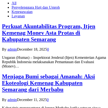
All
Penyelenggara Haji dan Umroh
Kepegawaian
Layanan
Perkuat Akuntabilitas Program, Itjen
Kemenag Monev Asta Protas di
Kabupaten Semarang
By
admin
December 18, 2025
0
Ungaran (Humas) – Inspektorat Jenderal (Itjen) Kementerian Agama
Republik Indonesia melaksanakan Pemantauan dan Evaluasi
(Monev)…
Menjaga Bumi sebagai Amanah: Aksi
Ekoteologi Kemenag Kabupaten
Semarang dari Merbabu
By
admin
December 11, 2025
0
Kabut tipis menggantung di lereng Merbabu ketika ratusan siswa-