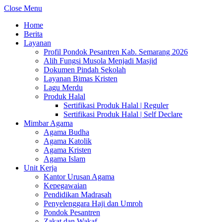
Close Menu
Home
Berita
Layanan
Profil Pondok Pesantren Kab. Semarang 2026
Alih Fungsi Musola Menjadi Masjid
Dokumen Pindah Sekolah
Layanan Bimas Kristen
Lagu Merdu
Produk Halal
Sertifikasi Produk Halal | Reguler
Sertifikasi Produk Halal | Self Declare
Mimbar Agama
Agama Budha
Agama Katolik
Agama Kristen
Agama Islam
Unit Kerja
Kantor Urusan Agama
Kepegawaian
Pendidikan Madrasah
Penyelenggara Haji dan Umroh
Pondok Pesantren
Zakat dan Wakaf