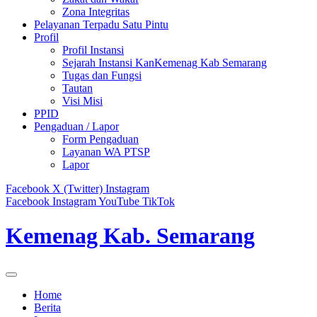
Zona Integritas
Pelayanan Terpadu Satu Pintu
Profil
Profil Instansi
Sejarah Instansi KanKemenag Kab Semarang
Tugas dan Fungsi
Tautan
Visi Misi
PPID
Pengaduan / Lapor
Form Pengaduan
Layanan WA PTSP
Lapor
Facebook
X (Twitter)
Instagram
Facebook
Instagram
YouTube
TikTok
Kemenag Kab. Semarang
Home
Berita