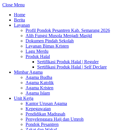
Close Menu
Home
Berita
Layanan
Profil Pondok Pesantren Kab. Semarang 2026
Alih Fungsi Musola Menjadi Masjid
Dokumen Pindah Sekolah
Layanan Bimas Kristen
Lagu Merdu
Produk Halal
Sertifikasi Produk Halal | Reguler
Sertifikasi Produk Halal | Self Declare
Mimbar Agama
Agama Budha
Agama Katolik
Agama Kristen
Agama Islam
Unit Kerja
Kantor Urusan Agama
Kepegawaian
Pendidikan Madrasah
Penyelenggara Haji dan Umroh
Pondok Pesantren
Zakat dan Wakaf