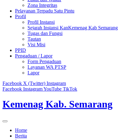
Zona Integritas
Pelayanan Terpadu Satu Pintu
Profil
Profil Instansi
Sejarah Instansi KanKemenag Kab Semarang
Tugas dan Fungsi
Tautan
Visi Misi
PPID
Pengaduan / Lapor
Form Pengaduan
Layanan WA PTSP
Lapor
Facebook
X (Twitter)
Instagram
Facebook
Instagram
YouTube
TikTok
Kemenag Kab. Semarang
Home
Berita