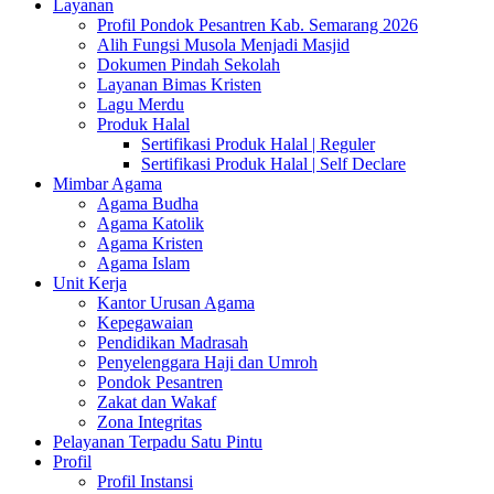
Layanan
Profil Pondok Pesantren Kab. Semarang 2026
Alih Fungsi Musola Menjadi Masjid
Dokumen Pindah Sekolah
Layanan Bimas Kristen
Lagu Merdu
Produk Halal
Sertifikasi Produk Halal | Reguler
Sertifikasi Produk Halal | Self Declare
Mimbar Agama
Agama Budha
Agama Katolik
Agama Kristen
Agama Islam
Unit Kerja
Kantor Urusan Agama
Kepegawaian
Pendidikan Madrasah
Penyelenggara Haji dan Umroh
Pondok Pesantren
Zakat dan Wakaf
Zona Integritas
Pelayanan Terpadu Satu Pintu
Profil
Profil Instansi