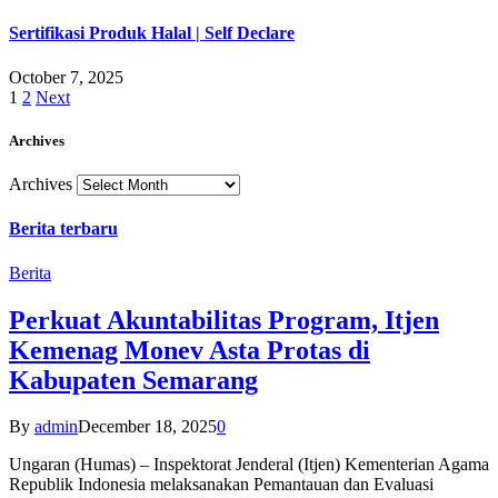
Sertifikasi Produk Halal | Self Declare
October 7, 2025
1
2
Next
Archives
Archives
Berita terbaru
Berita
Perkuat Akuntabilitas Program, Itjen
Kemenag Monev Asta Protas di
Kabupaten Semarang
By
admin
December 18, 2025
0
Ungaran (Humas) – Inspektorat Jenderal (Itjen) Kementerian Agama
Republik Indonesia melaksanakan Pemantauan dan Evaluasi