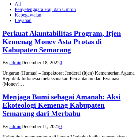
All
Penyelenggara Haji dan Umroh
Kepegawaian
Layanan
Perkuat Akuntabilitas Program, Itjen
Kemenag Monev Asta Protas di
Kabupaten Semarang
By
admin
December 18, 2025
0
Ungaran (Humas) – Inspektorat Jenderal (Itjen) Kementerian Agama
Republik Indonesia melaksanakan Pemantauan dan Evaluasi
(Monev)…
Menjaga Bumi sebagai Amanah: Aksi
Ekoteologi Kemenag Kabupaten
Semarang dari Merbabu
By
admin
December 11, 2025
0
Kabut tipis menggantung di lereng Merbabu ketika ratusan siswa-