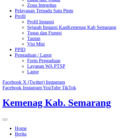
Zona Integritas
Pelayanan Terpadu Satu Pintu
Profil
Profil Instansi
Sejarah Instansi KanKemenag Kab Semarang
Tugas dan Fungsi
Tautan
Visi Misi
PPID
Pengaduan / Lapor
Form Pengaduan
Layanan WA PTSP
Lapor
Facebook
X (Twitter)
Instagram
Facebook
Instagram
YouTube
TikTok
Kemenag Kab. Semarang
Home
Berita