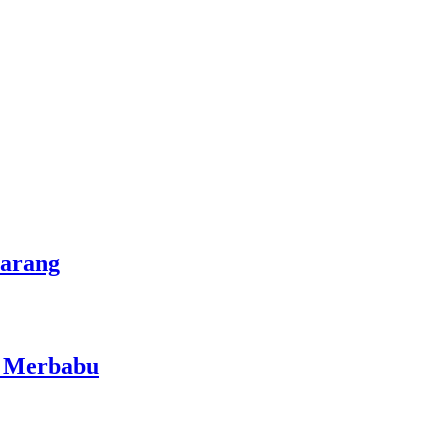
marang
i Merbabu