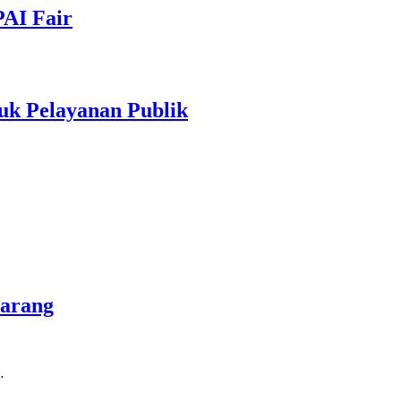
PAI Fair
uk Pelayanan Publik
marang
…