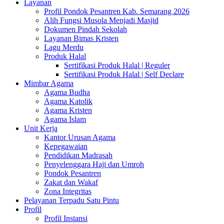
Layanan
Profil Pondok Pesantren Kab. Semarang 2026
Alih Fungsi Musola Menjadi Masjid
Dokumen Pindah Sekolah
Layanan Bimas Kristen
Lagu Merdu
Produk Halal
Sertifikasi Produk Halal | Reguler
Sertifikasi Produk Halal | Self Declare
Mimbar Agama
Agama Budha
Agama Katolik
Agama Kristen
Agama Islam
Unit Kerja
Kantor Urusan Agama
Kepegawaian
Pendidikan Madrasah
Penyelenggara Haji dan Umroh
Pondok Pesantren
Zakat dan Wakaf
Zona Integritas
Pelayanan Terpadu Satu Pintu
Profil
Profil Instansi