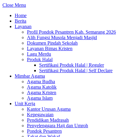
Close Menu
Home
Berita
Layanan
Profil Pondok Pesantren Kab. Semarang 2026
Alih Fungsi Musola Menjadi Masjid
Dokumen Pindah Sekolah
Layanan Bimas Kristen
Lagu Merdu
Produk Halal
Sertifikasi Produk Halal | Reguler
Sertifikasi Produk Halal | Self Declare
Mimbar Agama
Agama Budha
Agama Katolik
Agama Kristen
Agama Islam
Unit Kerja
Kantor Urusan Agama
Kepegawaian
Pendidikan Madrasah
Penyelenggara Haji dan Umroh
Pondok Pesantren
Zakat dan Wakaf