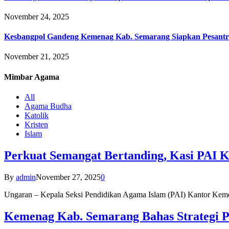
November 24, 2025
Kesbangpol Gandeng Kemenag Kab. Semarang Siapkan Pesantr
November 21, 2025
Mimbar
Agama
All
Agama Budha
Katolik
Kristen
Islam
Perkuat Semangat Bertanding, Kasi PAI 
By
admin
November 27, 2025
0
Ungaran – Kepala Seksi Pendidikan Agama Islam (PAI) Kantor K
Kemenag Kab. Semarang Bahas Strategi P