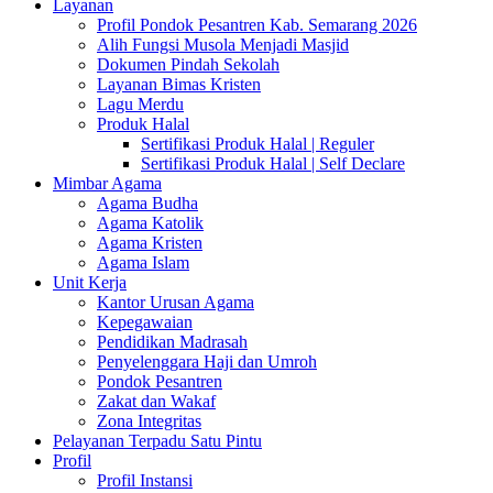
Layanan
Profil Pondok Pesantren Kab. Semarang 2026
Alih Fungsi Musola Menjadi Masjid
Dokumen Pindah Sekolah
Layanan Bimas Kristen
Lagu Merdu
Produk Halal
Sertifikasi Produk Halal | Reguler
Sertifikasi Produk Halal | Self Declare
Mimbar Agama
Agama Budha
Agama Katolik
Agama Kristen
Agama Islam
Unit Kerja
Kantor Urusan Agama
Kepegawaian
Pendidikan Madrasah
Penyelenggara Haji dan Umroh
Pondok Pesantren
Zakat dan Wakaf
Zona Integritas
Pelayanan Terpadu Satu Pintu
Profil
Profil Instansi