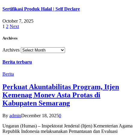
Sertifikasi Produk Halal | Self Declare
October 7, 2025
1
2
Next
Archives
Archives
Berita terbaru
Berita
Perkuat Akuntabilitas Program, Itjen
Kemenag Monev Asta Protas di
Kabupaten Semarang
By
admin
December 18, 2025
0
Ungaran (Humas) – Inspektorat Jenderal (Itjen) Kementerian Agama
Republik Indonesia melaksanakan Pemantauan dan Evaluasi