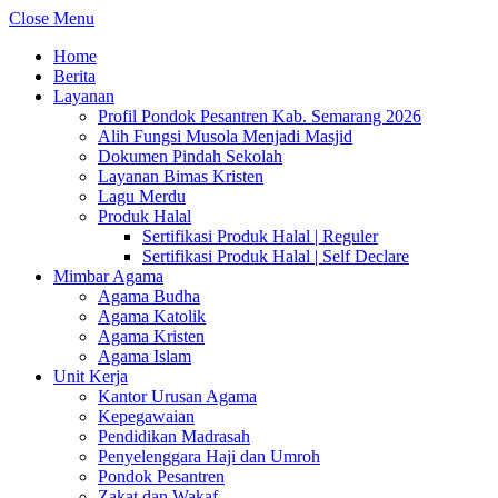
Close Menu
Home
Berita
Layanan
Profil Pondok Pesantren Kab. Semarang 2026
Alih Fungsi Musola Menjadi Masjid
Dokumen Pindah Sekolah
Layanan Bimas Kristen
Lagu Merdu
Produk Halal
Sertifikasi Produk Halal | Reguler
Sertifikasi Produk Halal | Self Declare
Mimbar Agama
Agama Budha
Agama Katolik
Agama Kristen
Agama Islam
Unit Kerja
Kantor Urusan Agama
Kepegawaian
Pendidikan Madrasah
Penyelenggara Haji dan Umroh
Pondok Pesantren
Zakat dan Wakaf