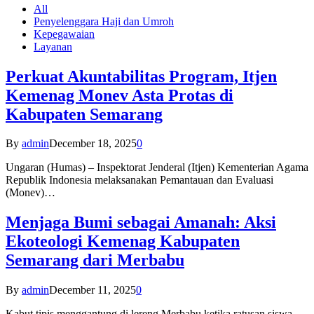
All
Penyelenggara Haji dan Umroh
Kepegawaian
Layanan
Perkuat Akuntabilitas Program, Itjen
Kemenag Monev Asta Protas di
Kabupaten Semarang
By
admin
December 18, 2025
0
Ungaran (Humas) – Inspektorat Jenderal (Itjen) Kementerian Agama
Republik Indonesia melaksanakan Pemantauan dan Evaluasi
(Monev)…
Menjaga Bumi sebagai Amanah: Aksi
Ekoteologi Kemenag Kabupaten
Semarang dari Merbabu
By
admin
December 11, 2025
0
Kabut tipis menggantung di lereng Merbabu ketika ratusan siswa-