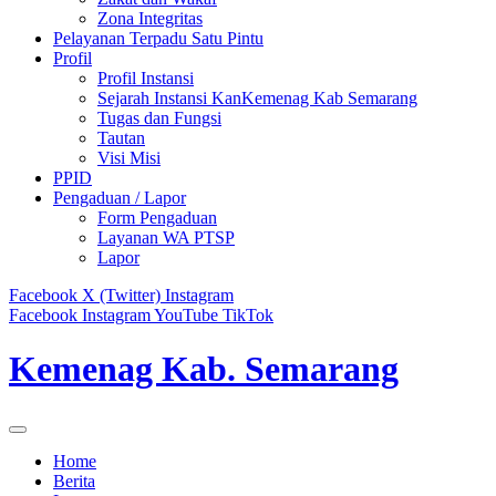
Zona Integritas
Pelayanan Terpadu Satu Pintu
Profil
Profil Instansi
Sejarah Instansi KanKemenag Kab Semarang
Tugas dan Fungsi
Tautan
Visi Misi
PPID
Pengaduan / Lapor
Form Pengaduan
Layanan WA PTSP
Lapor
Facebook
X (Twitter)
Instagram
Facebook
Instagram
YouTube
TikTok
Kemenag Kab. Semarang
Home
Berita