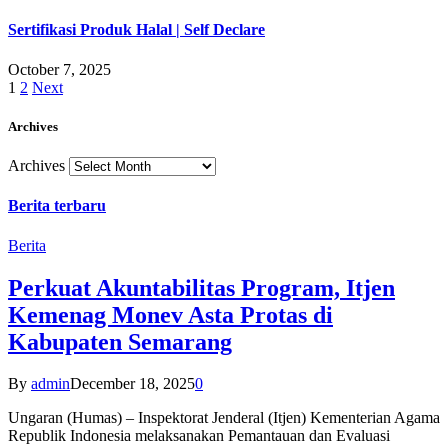
Sertifikasi Produk Halal | Self Declare
October 7, 2025
1
2
Next
Archives
Archives
Berita terbaru
Berita
Perkuat Akuntabilitas Program, Itjen
Kemenag Monev Asta Protas di
Kabupaten Semarang
By
admin
December 18, 2025
0
Ungaran (Humas) – Inspektorat Jenderal (Itjen) Kementerian Agama
Republik Indonesia melaksanakan Pemantauan dan Evaluasi