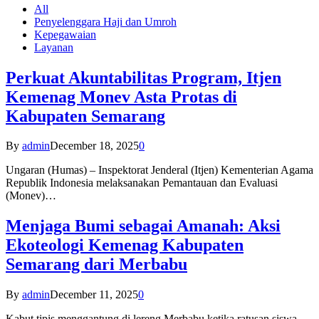
All
Penyelenggara Haji dan Umroh
Kepegawaian
Layanan
Perkuat Akuntabilitas Program, Itjen
Kemenag Monev Asta Protas di
Kabupaten Semarang
By
admin
December 18, 2025
0
Ungaran (Humas) – Inspektorat Jenderal (Itjen) Kementerian Agama
Republik Indonesia melaksanakan Pemantauan dan Evaluasi
(Monev)…
Menjaga Bumi sebagai Amanah: Aksi
Ekoteologi Kemenag Kabupaten
Semarang dari Merbabu
By
admin
December 11, 2025
0
Kabut tipis menggantung di lereng Merbabu ketika ratusan siswa-