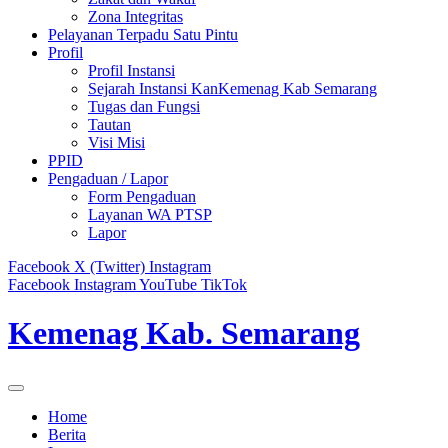
Zona Integritas
Pelayanan Terpadu Satu Pintu
Profil
Profil Instansi
Sejarah Instansi KanKemenag Kab Semarang
Tugas dan Fungsi
Tautan
Visi Misi
PPID
Pengaduan / Lapor
Form Pengaduan
Layanan WA PTSP
Lapor
Facebook
X (Twitter)
Instagram
Facebook
Instagram
YouTube
TikTok
Kemenag Kab. Semarang
Home
Berita