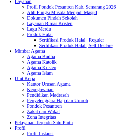
Layanan
Profil Pondok Pesantren Kab. Semarang 2026
Alih Fungsi Musola Menjadi Masjid
Dokumen Pindah Sekolah
Layanan Bimas Kristen
Lagu Merdu
Produk Halal
Sertifikasi Produk Halal | Reguler
Sertifikasi Produk Halal | Self Declare
Mimbar Agama
Agama Budha
Agama Katolik
Agama Kristen
Agama Islam
Unit Kerja
Kantor Urusan Agama
Kepegawaian
Pendidikan Madrasah
Penyelenggara Haji dan Umroh
Pondok Pesantren
Zakat dan Wakaf
Zona Integritas
Pelayanan Terpadu Satu Pintu
Profil
Profil Instansi