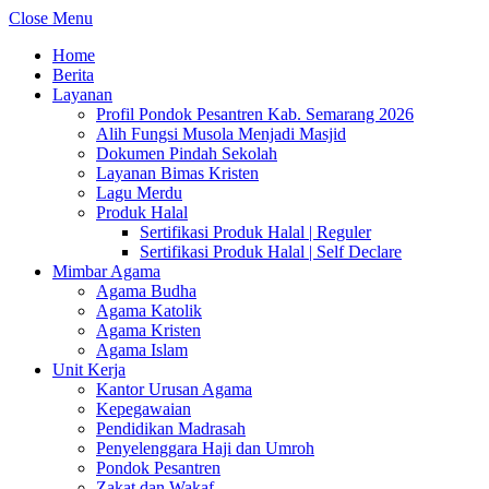
Close Menu
Home
Berita
Layanan
Profil Pondok Pesantren Kab. Semarang 2026
Alih Fungsi Musola Menjadi Masjid
Dokumen Pindah Sekolah
Layanan Bimas Kristen
Lagu Merdu
Produk Halal
Sertifikasi Produk Halal | Reguler
Sertifikasi Produk Halal | Self Declare
Mimbar Agama
Agama Budha
Agama Katolik
Agama Kristen
Agama Islam
Unit Kerja
Kantor Urusan Agama
Kepegawaian
Pendidikan Madrasah
Penyelenggara Haji dan Umroh
Pondok Pesantren
Zakat dan Wakaf