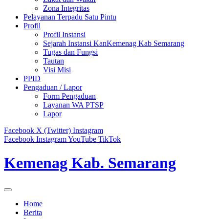
Zona Integritas
Pelayanan Terpadu Satu Pintu
Profil
Profil Instansi
Sejarah Instansi KanKemenag Kab Semarang
Tugas dan Fungsi
Tautan
Visi Misi
PPID
Pengaduan / Lapor
Form Pengaduan
Layanan WA PTSP
Lapor
Facebook
X (Twitter)
Instagram
Facebook
Instagram
YouTube
TikTok
Kemenag Kab. Semarang
Home
Berita