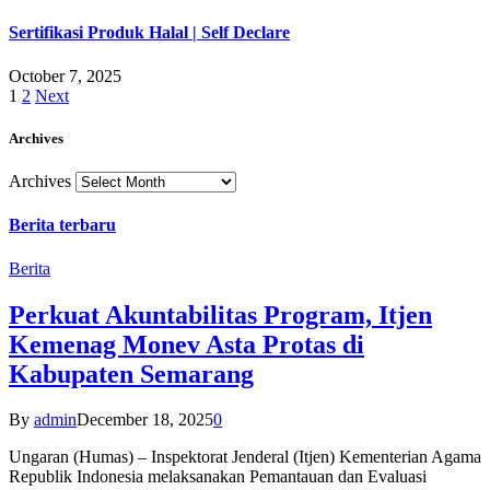
Sertifikasi Produk Halal | Self Declare
October 7, 2025
1
2
Next
Archives
Archives
Berita terbaru
Berita
Perkuat Akuntabilitas Program, Itjen
Kemenag Monev Asta Protas di
Kabupaten Semarang
By
admin
December 18, 2025
0
Ungaran (Humas) – Inspektorat Jenderal (Itjen) Kementerian Agama
Republik Indonesia melaksanakan Pemantauan dan Evaluasi