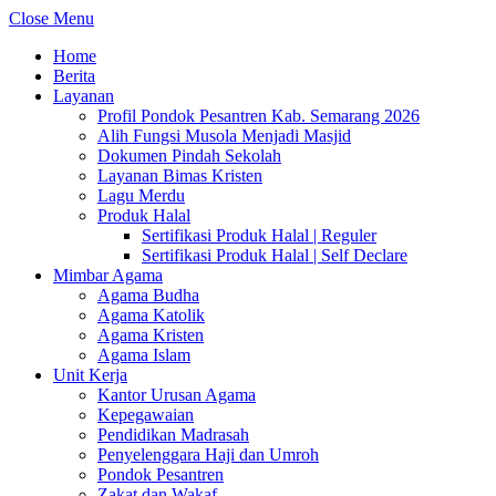
Close Menu
Home
Berita
Layanan
Profil Pondok Pesantren Kab. Semarang 2026
Alih Fungsi Musola Menjadi Masjid
Dokumen Pindah Sekolah
Layanan Bimas Kristen
Lagu Merdu
Produk Halal
Sertifikasi Produk Halal | Reguler
Sertifikasi Produk Halal | Self Declare
Mimbar Agama
Agama Budha
Agama Katolik
Agama Kristen
Agama Islam
Unit Kerja
Kantor Urusan Agama
Kepegawaian
Pendidikan Madrasah
Penyelenggara Haji dan Umroh
Pondok Pesantren
Zakat dan Wakaf