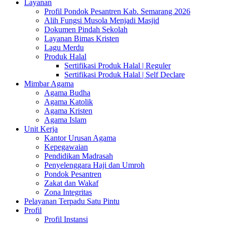
Layanan
Profil Pondok Pesantren Kab. Semarang 2026
Alih Fungsi Musola Menjadi Masjid
Dokumen Pindah Sekolah
Layanan Bimas Kristen
Lagu Merdu
Produk Halal
Sertifikasi Produk Halal | Reguler
Sertifikasi Produk Halal | Self Declare
Mimbar Agama
Agama Budha
Agama Katolik
Agama Kristen
Agama Islam
Unit Kerja
Kantor Urusan Agama
Kepegawaian
Pendidikan Madrasah
Penyelenggara Haji dan Umroh
Pondok Pesantren
Zakat dan Wakaf
Zona Integritas
Pelayanan Terpadu Satu Pintu
Profil
Profil Instansi