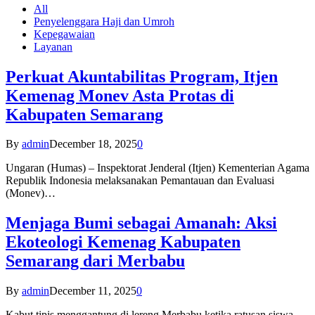
All
Penyelenggara Haji dan Umroh
Kepegawaian
Layanan
Perkuat Akuntabilitas Program, Itjen
Kemenag Monev Asta Protas di
Kabupaten Semarang
By
admin
December 18, 2025
0
Ungaran (Humas) – Inspektorat Jenderal (Itjen) Kementerian Agama
Republik Indonesia melaksanakan Pemantauan dan Evaluasi
(Monev)…
Menjaga Bumi sebagai Amanah: Aksi
Ekoteologi Kemenag Kabupaten
Semarang dari Merbabu
By
admin
December 11, 2025
0
Kabut tipis menggantung di lereng Merbabu ketika ratusan siswa-