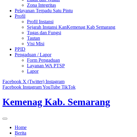
Zona Integritas
Pelayanan Terpadu Satu Pintu
Profil
Profil Instansi
Sejarah Instansi KanKemenag Kab Semarang
Tugas dan Fungsi
Tautan
Visi Misi
PPID
Pengaduan / Lapor
Form Pengaduan
Layanan WA PTSP
Lapor
Facebook
X (Twitter)
Instagram
Facebook
Instagram
YouTube
TikTok
Kemenag Kab. Semarang
Home
Berita