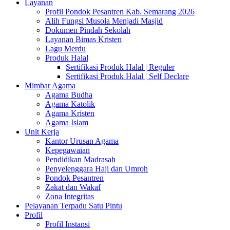
Layanan
Profil Pondok Pesantren Kab. Semarang 2026
Alih Fungsi Musola Menjadi Masjid
Dokumen Pindah Sekolah
Layanan Bimas Kristen
Lagu Merdu
Produk Halal
Sertifikasi Produk Halal | Reguler
Sertifikasi Produk Halal | Self Declare
Mimbar Agama
Agama Budha
Agama Katolik
Agama Kristen
Agama Islam
Unit Kerja
Kantor Urusan Agama
Kepegawaian
Pendidikan Madrasah
Penyelenggara Haji dan Umroh
Pondok Pesantren
Zakat dan Wakaf
Zona Integritas
Pelayanan Terpadu Satu Pintu
Profil
Profil Instansi