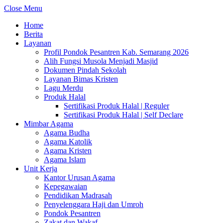
Close Menu
Home
Berita
Layanan
Profil Pondok Pesantren Kab. Semarang 2026
Alih Fungsi Musola Menjadi Masjid
Dokumen Pindah Sekolah
Layanan Bimas Kristen
Lagu Merdu
Produk Halal
Sertifikasi Produk Halal | Reguler
Sertifikasi Produk Halal | Self Declare
Mimbar Agama
Agama Budha
Agama Katolik
Agama Kristen
Agama Islam
Unit Kerja
Kantor Urusan Agama
Kepegawaian
Pendidikan Madrasah
Penyelenggara Haji dan Umroh
Pondok Pesantren
Zakat dan Wakaf