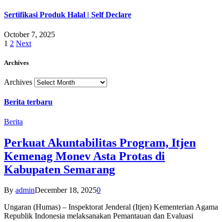
Sertifikasi Produk Halal | Self Declare
October 7, 2025
1
2
Next
Archives
Archives
Berita terbaru
Berita
Perkuat Akuntabilitas Program, Itjen
Kemenag Monev Asta Protas di
Kabupaten Semarang
By
admin
December 18, 2025
0
Ungaran (Humas) – Inspektorat Jenderal (Itjen) Kementerian Agama
Republik Indonesia melaksanakan Pemantauan dan Evaluasi