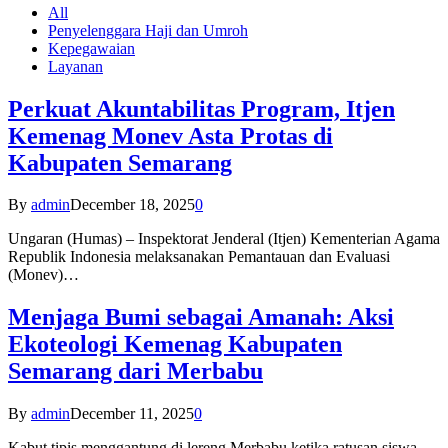
All
Penyelenggara Haji dan Umroh
Kepegawaian
Layanan
Perkuat Akuntabilitas Program, Itjen
Kemenag Monev Asta Protas di
Kabupaten Semarang
By
admin
December 18, 2025
0
Ungaran (Humas) – Inspektorat Jenderal (Itjen) Kementerian Agama
Republik Indonesia melaksanakan Pemantauan dan Evaluasi
(Monev)…
Menjaga Bumi sebagai Amanah: Aksi
Ekoteologi Kemenag Kabupaten
Semarang dari Merbabu
By
admin
December 11, 2025
0
Kabut tipis menggantung di lereng Merbabu ketika ratusan siswa-