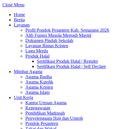
Close Menu
Home
Berita
Layanan
Profil Pondok Pesantren Kab. Semarang 2026
Alih Fungsi Musola Menjadi Masjid
Dokumen Pindah Sekolah
Layanan Bimas Kristen
Lagu Merdu
Produk Halal
Sertifikasi Produk Halal | Reguler
Sertifikasi Produk Halal | Self Declare
Mimbar Agama
Agama Budha
Agama Katolik
Agama Kristen
Agama Islam
Unit Kerja
Kantor Urusan Agama
Kepegawaian
Pendidikan Madrasah
Penyelenggara Haji dan Umroh
Pondok Pesantren
Zakat dan Wakaf