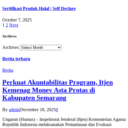
Sertifikasi Produk Halal | Self Declare
October 7, 2025
1
2
Next
Archives
Archives
Berita terbaru
Berita
Perkuat Akuntabilitas Program, Itjen
Kemenag Monev Asta Protas di
Kabupaten Semarang
By
admin
December 18, 2025
0
Ungaran (Humas) – Inspektorat Jenderal (Itjen) Kementerian Agama
Republik Indonesia melaksanakan Pemantauan dan Evaluasi