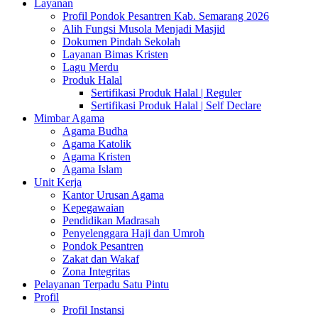
Layanan
Profil Pondok Pesantren Kab. Semarang 2026
Alih Fungsi Musola Menjadi Masjid
Dokumen Pindah Sekolah
Layanan Bimas Kristen
Lagu Merdu
Produk Halal
Sertifikasi Produk Halal | Reguler
Sertifikasi Produk Halal | Self Declare
Mimbar Agama
Agama Budha
Agama Katolik
Agama Kristen
Agama Islam
Unit Kerja
Kantor Urusan Agama
Kepegawaian
Pendidikan Madrasah
Penyelenggara Haji dan Umroh
Pondok Pesantren
Zakat dan Wakaf
Zona Integritas
Pelayanan Terpadu Satu Pintu
Profil
Profil Instansi