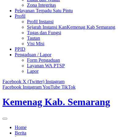
Zona Integritas
Pelayanan Terpadu Satu Pintu
Profil
Profil Instansi
Sejarah Instansi KanKemenag Kab Semarang
Tugas dan Fungsi
Tautan
Visi Misi
PPID
Pengaduan / Lapor
Form Pengaduan
Layanan WA PTSP
Lapor
Facebook
X (Twitter)
Instagram
Facebook
Instagram
YouTube
TikTok
Kemenag Kab. Semarang
Home
Berita