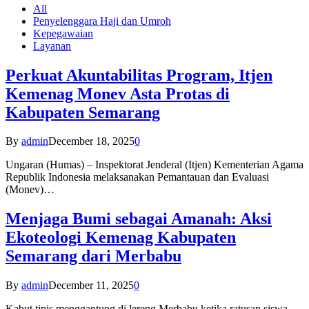
All
Penyelenggara Haji dan Umroh
Kepegawaian
Layanan
Perkuat Akuntabilitas Program, Itjen
Kemenag Monev Asta Protas di
Kabupaten Semarang
By
admin
December 18, 2025
0
Ungaran (Humas) – Inspektorat Jenderal (Itjen) Kementerian Agama
Republik Indonesia melaksanakan Pemantauan dan Evaluasi
(Monev)…
Menjaga Bumi sebagai Amanah: Aksi
Ekoteologi Kemenag Kabupaten
Semarang dari Merbabu
By
admin
December 11, 2025
0
Kabut tipis menggantung di lereng Merbabu ketika ratusan siswa-