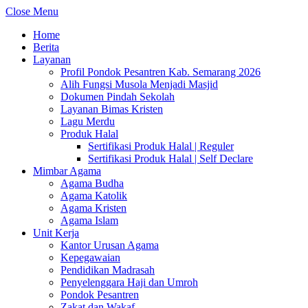
Close Menu
Home
Berita
Layanan
Profil Pondok Pesantren Kab. Semarang 2026
Alih Fungsi Musola Menjadi Masjid
Dokumen Pindah Sekolah
Layanan Bimas Kristen
Lagu Merdu
Produk Halal
Sertifikasi Produk Halal | Reguler
Sertifikasi Produk Halal | Self Declare
Mimbar Agama
Agama Budha
Agama Katolik
Agama Kristen
Agama Islam
Unit Kerja
Kantor Urusan Agama
Kepegawaian
Pendidikan Madrasah
Penyelenggara Haji dan Umroh
Pondok Pesantren
Zakat dan Wakaf