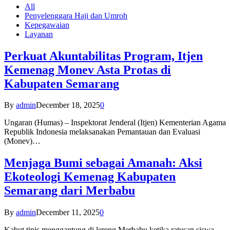
All
Penyelenggara Haji dan Umroh
Kepegawaian
Layanan
Perkuat Akuntabilitas Program, Itjen
Kemenag Monev Asta Protas di
Kabupaten Semarang
By
admin
December 18, 2025
0
Ungaran (Humas) – Inspektorat Jenderal (Itjen) Kementerian Agama
Republik Indonesia melaksanakan Pemantauan dan Evaluasi
(Monev)…
Menjaga Bumi sebagai Amanah: Aksi
Ekoteologi Kemenag Kabupaten
Semarang dari Merbabu
By
admin
December 11, 2025
0
Kabut tipis menggantung di lereng Merbabu ketika ratusan siswa-