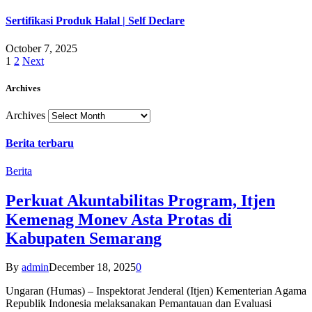
Sertifikasi Produk Halal | Self Declare
October 7, 2025
1
2
Next
Archives
Archives
Berita terbaru
Berita
Perkuat Akuntabilitas Program, Itjen
Kemenag Monev Asta Protas di
Kabupaten Semarang
By
admin
December 18, 2025
0
Ungaran (Humas) – Inspektorat Jenderal (Itjen) Kementerian Agama
Republik Indonesia melaksanakan Pemantauan dan Evaluasi