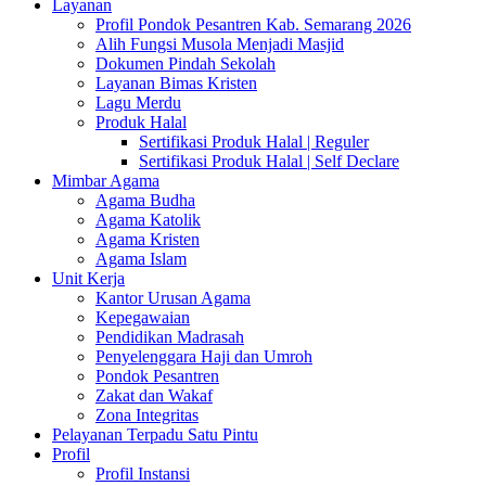
Layanan
Profil Pondok Pesantren Kab. Semarang 2026
Alih Fungsi Musola Menjadi Masjid
Dokumen Pindah Sekolah
Layanan Bimas Kristen
Lagu Merdu
Produk Halal
Sertifikasi Produk Halal | Reguler
Sertifikasi Produk Halal | Self Declare
Mimbar Agama
Agama Budha
Agama Katolik
Agama Kristen
Agama Islam
Unit Kerja
Kantor Urusan Agama
Kepegawaian
Pendidikan Madrasah
Penyelenggara Haji dan Umroh
Pondok Pesantren
Zakat dan Wakaf
Zona Integritas
Pelayanan Terpadu Satu Pintu
Profil
Profil Instansi