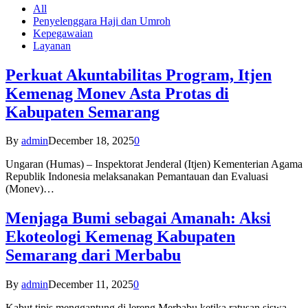
All
Penyelenggara Haji dan Umroh
Kepegawaian
Layanan
Perkuat Akuntabilitas Program, Itjen
Kemenag Monev Asta Protas di
Kabupaten Semarang
By
admin
December 18, 2025
0
Ungaran (Humas) – Inspektorat Jenderal (Itjen) Kementerian Agama
Republik Indonesia melaksanakan Pemantauan dan Evaluasi
(Monev)…
Menjaga Bumi sebagai Amanah: Aksi
Ekoteologi Kemenag Kabupaten
Semarang dari Merbabu
By
admin
December 11, 2025
0
Kabut tipis menggantung di lereng Merbabu ketika ratusan siswa-