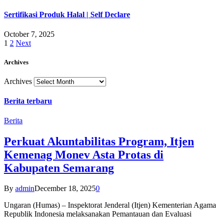
Sertifikasi Produk Halal | Self Declare
October 7, 2025
1
2
Next
Archives
Archives
Berita terbaru
Berita
Perkuat Akuntabilitas Program, Itjen
Kemenag Monev Asta Protas di
Kabupaten Semarang
By
admin
December 18, 2025
0
Ungaran (Humas) – Inspektorat Jenderal (Itjen) Kementerian Agama
Republik Indonesia melaksanakan Pemantauan dan Evaluasi