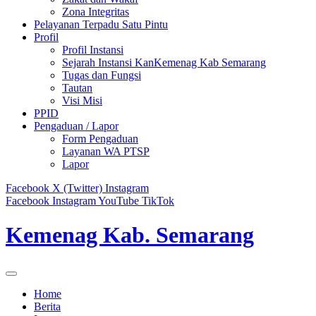
Zona Integritas
Pelayanan Terpadu Satu Pintu
Profil
Profil Instansi
Sejarah Instansi KanKemenag Kab Semarang
Tugas dan Fungsi
Tautan
Visi Misi
PPID
Pengaduan / Lapor
Form Pengaduan
Layanan WA PTSP
Lapor
Facebook
X (Twitter)
Instagram
Facebook
Instagram
YouTube
TikTok
Kemenag Kab. Semarang
Home
Berita