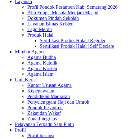
Layanan
Profil Pondok Pesantren Kab. Semarang 2026
Alih Fungsi Musola Menjadi Masjid
Dokumen Pindah Sekolah
Layanan Bimas Kristen
Lagu Merdu
Produk Halal
Sertifikasi Produk Halal | Reguler
Sertifikasi Produk Halal | Self Declare
Mimbar Agama
Agama Budha
Agama Katolik
Agama Kristen
Agama Islam
Unit Kerja
Kantor Urusan Agama
Kepegawaian
Pendidikan Madrasah
Penyelenggara Haji dan Umroh
Pondok Pesantren
Zakat dan Wakaf
Zona Integritas
Pelayanan Terpadu Satu Pintu
Profil
Profil Instansi