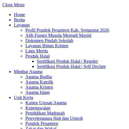
Close Menu
Home
Berita
Layanan
Profil Pondok Pesantren Kab. Semarang 2026
Alih Fungsi Musola Menjadi Masjid
Dokumen Pindah Sekolah
Layanan Bimas Kristen
Lagu Merdu
Produk Halal
Sertifikasi Produk Halal | Reguler
Sertifikasi Produk Halal | Self Declare
Mimbar Agama
Agama Budha
Agama Katolik
Agama Kristen
Agama Islam
Unit Kerja
Kantor Urusan Agama
Kepegawaian
Pendidikan Madrasah
Penyelenggara Haji dan Umroh
Pondok Pesantren
Zakat dan Wakaf