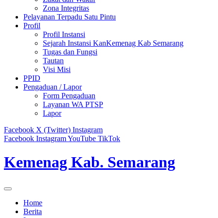
Zona Integritas
Pelayanan Terpadu Satu Pintu
Profil
Profil Instansi
Sejarah Instansi KanKemenag Kab Semarang
Tugas dan Fungsi
Tautan
Visi Misi
PPID
Pengaduan / Lapor
Form Pengaduan
Layanan WA PTSP
Lapor
Facebook
X (Twitter)
Instagram
Facebook
Instagram
YouTube
TikTok
Kemenag Kab. Semarang
Home
Berita