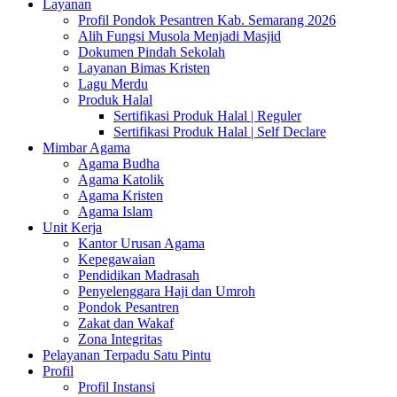
Layanan
Profil Pondok Pesantren Kab. Semarang 2026
Alih Fungsi Musola Menjadi Masjid
Dokumen Pindah Sekolah
Layanan Bimas Kristen
Lagu Merdu
Produk Halal
Sertifikasi Produk Halal | Reguler
Sertifikasi Produk Halal | Self Declare
Mimbar Agama
Agama Budha
Agama Katolik
Agama Kristen
Agama Islam
Unit Kerja
Kantor Urusan Agama
Kepegawaian
Pendidikan Madrasah
Penyelenggara Haji dan Umroh
Pondok Pesantren
Zakat dan Wakaf
Zona Integritas
Pelayanan Terpadu Satu Pintu
Profil
Profil Instansi