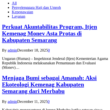
All
Penyelenggara Haji dan Umroh
Kepegawaian
Layanan
Perkuat Akuntabilitas Program, Itjen
Kemenag Monev Asta Protas di
Kabupaten Semarang
By
admin
December 18, 2025
0
Ungaran (Humas) – Inspektorat Jenderal (Itjen) Kementerian Agama
Republik Indonesia melaksanakan Pemantauan dan Evaluasi
(Monev)…
Menjaga Bumi sebagai Amanah: Aksi
Ekoteologi Kemenag Kabupaten
Semarang dari Merbabu
By
admin
December 11, 2025
0
Kabut tipis menggantung di lereng Merbabu ketika ratusan siswa-