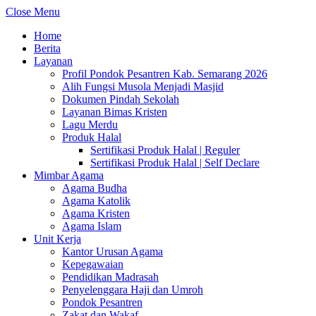
Close Menu
Home
Berita
Layanan
Profil Pondok Pesantren Kab. Semarang 2026
Alih Fungsi Musola Menjadi Masjid
Dokumen Pindah Sekolah
Layanan Bimas Kristen
Lagu Merdu
Produk Halal
Sertifikasi Produk Halal | Reguler
Sertifikasi Produk Halal | Self Declare
Mimbar Agama
Agama Budha
Agama Katolik
Agama Kristen
Agama Islam
Unit Kerja
Kantor Urusan Agama
Kepegawaian
Pendidikan Madrasah
Penyelenggara Haji dan Umroh
Pondok Pesantren
Zakat dan Wakaf