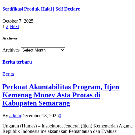
Sertifikasi Produk Halal | Self Declare
October 7, 2025
1
2
Next
Archives
Archives
Berita terbaru
Berita
Perkuat Akuntabilitas Program, Itjen
Kemenag Monev Asta Protas di
Kabupaten Semarang
By
admin
December 18, 2025
0
Ungaran (Humas) – Inspektorat Jenderal (Itjen) Kementerian Agama
Republik Indonesia melaksanakan Pemantauan dan Evaluasi