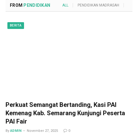
FROM
PENDIDIKAN
ALL
PENDIDIKAN MADRASAH
POND
BERITA
Perkuat Semangat Bertanding, Kasi PAI
Kemenag Kab. Semarang Kunjungi Peserta
PAI Fair
By
ADMIN
November 27, 2025
0