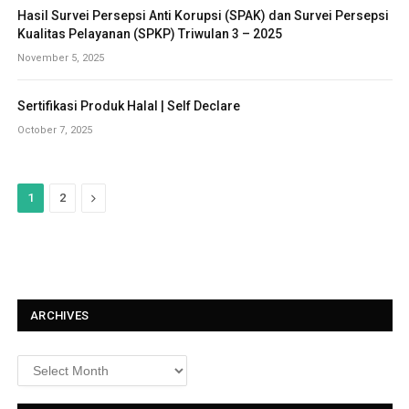
Hasil Survei Persepsi Anti Korupsi (SPAK) dan Survei Persepsi
Kualitas Pelayanan (SPKP) Triwulan 3 – 2025
November 5, 2025
Sertifikasi Produk Halal | Self Declare
October 7, 2025
N
1
2
e
x
t
ARCHIVES