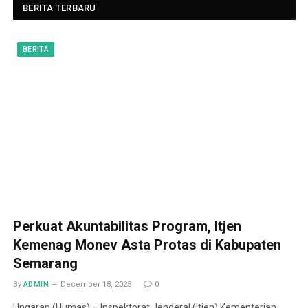
BERITA TERBARU
BERITA
Perkuat Akuntabilitas Program, Itjen
Kemenag Monev Asta Protas di Kabupaten
Semarang
By
ADMIN
December 18, 2025
0
Ungaran (Humas) – Inspektorat Jenderal (Itjen) Kementerian