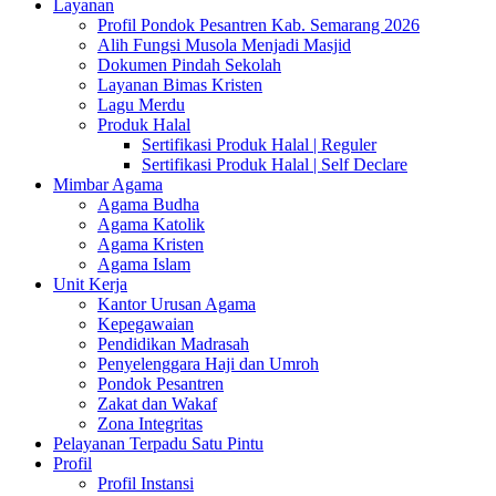
Layanan
Profil Pondok Pesantren Kab. Semarang 2026
Alih Fungsi Musola Menjadi Masjid
Dokumen Pindah Sekolah
Layanan Bimas Kristen
Lagu Merdu
Produk Halal
Sertifikasi Produk Halal | Reguler
Sertifikasi Produk Halal | Self Declare
Mimbar Agama
Agama Budha
Agama Katolik
Agama Kristen
Agama Islam
Unit Kerja
Kantor Urusan Agama
Kepegawaian
Pendidikan Madrasah
Penyelenggara Haji dan Umroh
Pondok Pesantren
Zakat dan Wakaf
Zona Integritas
Pelayanan Terpadu Satu Pintu
Profil
Profil Instansi