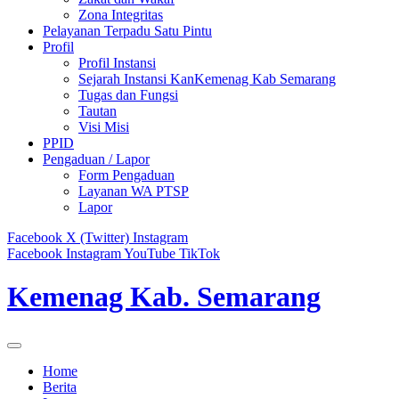
Zona Integritas
Pelayanan Terpadu Satu Pintu
Profil
Profil Instansi
Sejarah Instansi KanKemenag Kab Semarang
Tugas dan Fungsi
Tautan
Visi Misi
PPID
Pengaduan / Lapor
Form Pengaduan
Layanan WA PTSP
Lapor
Facebook
X (Twitter)
Instagram
Facebook
Instagram
YouTube
TikTok
Kemenag Kab. Semarang
Home
Berita