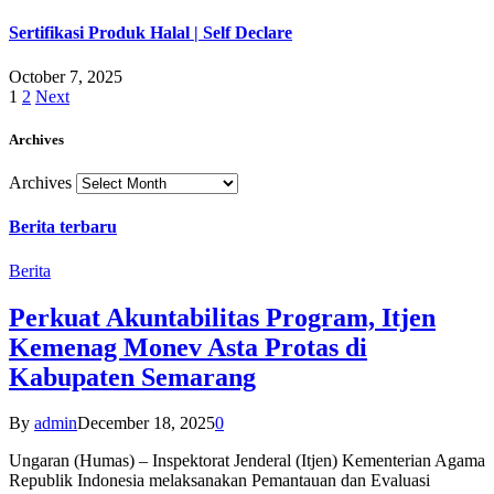
Sertifikasi Produk Halal | Self Declare
October 7, 2025
1
2
Next
Archives
Archives
Berita terbaru
Berita
Perkuat Akuntabilitas Program, Itjen
Kemenag Monev Asta Protas di
Kabupaten Semarang
By
admin
December 18, 2025
0
Ungaran (Humas) – Inspektorat Jenderal (Itjen) Kementerian Agama
Republik Indonesia melaksanakan Pemantauan dan Evaluasi