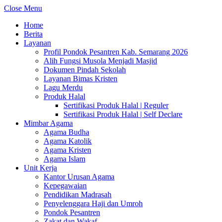
Close Menu
Home
Berita
Layanan
Profil Pondok Pesantren Kab. Semarang 2026
Alih Fungsi Musola Menjadi Masjid
Dokumen Pindah Sekolah
Layanan Bimas Kristen
Lagu Merdu
Produk Halal
Sertifikasi Produk Halal | Reguler
Sertifikasi Produk Halal | Self Declare
Mimbar Agama
Agama Budha
Agama Katolik
Agama Kristen
Agama Islam
Unit Kerja
Kantor Urusan Agama
Kepegawaian
Pendidikan Madrasah
Penyelenggara Haji dan Umroh
Pondok Pesantren
Zakat dan Wakaf