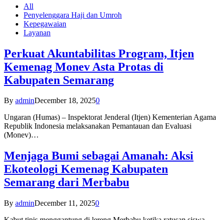
All
Penyelenggara Haji dan Umroh
Kepegawaian
Layanan
Perkuat Akuntabilitas Program, Itjen
Kemenag Monev Asta Protas di
Kabupaten Semarang
By
admin
December 18, 2025
0
Ungaran (Humas) – Inspektorat Jenderal (Itjen) Kementerian Agama
Republik Indonesia melaksanakan Pemantauan dan Evaluasi
(Monev)…
Menjaga Bumi sebagai Amanah: Aksi
Ekoteologi Kemenag Kabupaten
Semarang dari Merbabu
By
admin
December 11, 2025
0
Kabut tipis menggantung di lereng Merbabu ketika ratusan siswa-