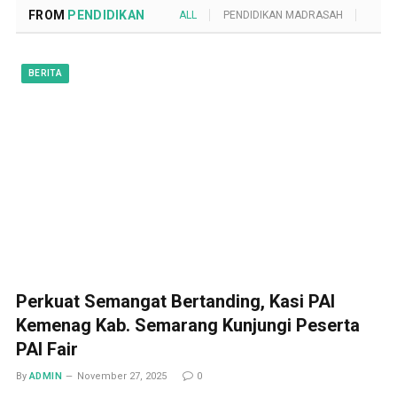
FROM
PENDIDIKAN
ALL
PENDIDIKAN MADRASAH
POND
BERITA
Perkuat Semangat Bertanding, Kasi PAI
Kemenag Kab. Semarang Kunjungi Peserta
PAI Fair
By
ADMIN
November 27, 2025
0