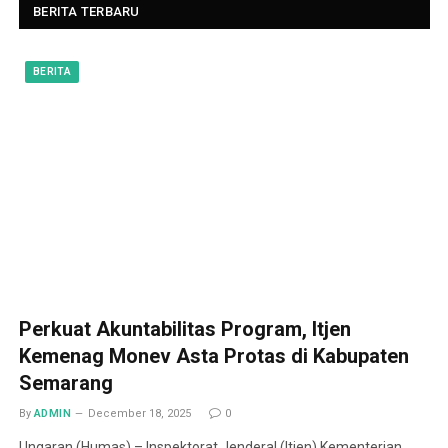
BERITA TERBARU
BERITA
Perkuat Akuntabilitas Program, Itjen
Kemenag Monev Asta Protas di Kabupaten
Semarang
By
ADMIN
December 18, 2025
0
Ungaran (Humas) – Inspektorat Jenderal (Itjen) Kementerian