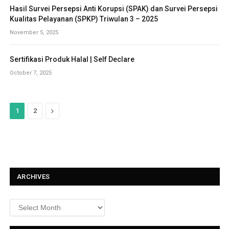
Hasil Survei Persepsi Anti Korupsi (SPAK) dan Survei Persepsi
Kualitas Pelayanan (SPKP) Triwulan 3 – 2025
November 5, 2025
Sertifikasi Produk Halal | Self Declare
October 7, 2025
N
1
2
e
x
t
ARCHIVES