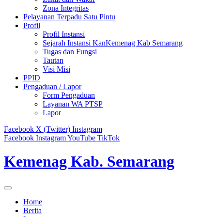
Zona Integritas
Pelayanan Terpadu Satu Pintu
Profil
Profil Instansi
Sejarah Instansi KanKemenag Kab Semarang
Tugas dan Fungsi
Tautan
Visi Misi
PPID
Pengaduan / Lapor
Form Pengaduan
Layanan WA PTSP
Lapor
Facebook
X (Twitter)
Instagram
Facebook
Instagram
YouTube
TikTok
Kemenag Kab. Semarang
Home
Berita