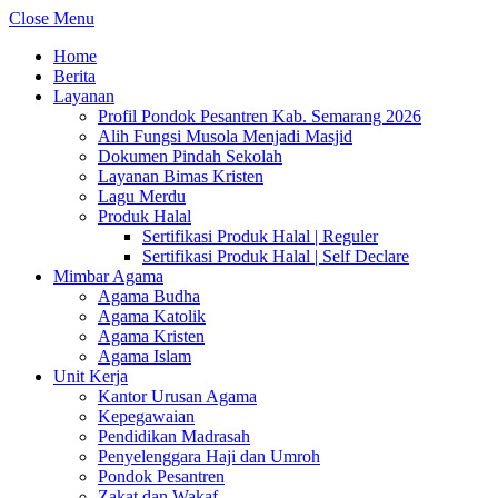
Close Menu
Home
Berita
Layanan
Profil Pondok Pesantren Kab. Semarang 2026
Alih Fungsi Musola Menjadi Masjid
Dokumen Pindah Sekolah
Layanan Bimas Kristen
Lagu Merdu
Produk Halal
Sertifikasi Produk Halal | Reguler
Sertifikasi Produk Halal | Self Declare
Mimbar Agama
Agama Budha
Agama Katolik
Agama Kristen
Agama Islam
Unit Kerja
Kantor Urusan Agama
Kepegawaian
Pendidikan Madrasah
Penyelenggara Haji dan Umroh
Pondok Pesantren
Zakat dan Wakaf