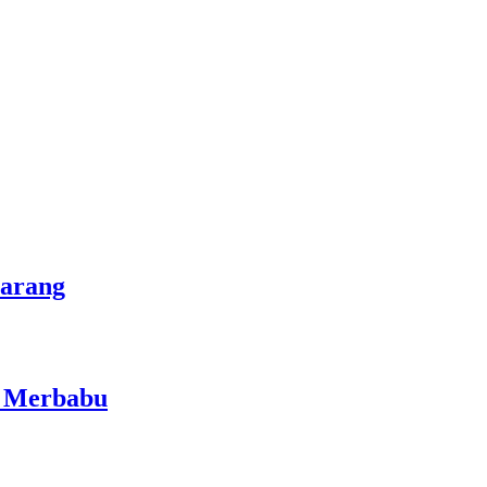
marang
i Merbabu