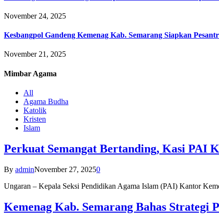
November 24, 2025
Kesbangpol Gandeng Kemenag Kab. Semarang Siapkan Pesantr
November 21, 2025
Mimbar
Agama
All
Agama Budha
Katolik
Kristen
Islam
Perkuat Semangat Bertanding, Kasi PAI 
By
admin
November 27, 2025
0
Ungaran – Kepala Seksi Pendidikan Agama Islam (PAI) Kantor K
Kemenag Kab. Semarang Bahas Strategi P