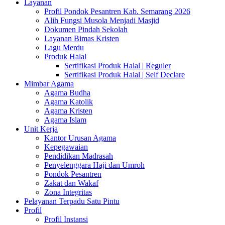
Layanan
Profil Pondok Pesantren Kab. Semarang 2026
Alih Fungsi Musola Menjadi Masjid
Dokumen Pindah Sekolah
Layanan Bimas Kristen
Lagu Merdu
Produk Halal
Sertifikasi Produk Halal | Reguler
Sertifikasi Produk Halal | Self Declare
Mimbar Agama
Agama Budha
Agama Katolik
Agama Kristen
Agama Islam
Unit Kerja
Kantor Urusan Agama
Kepegawaian
Pendidikan Madrasah
Penyelenggara Haji dan Umroh
Pondok Pesantren
Zakat dan Wakaf
Zona Integritas
Pelayanan Terpadu Satu Pintu
Profil
Profil Instansi