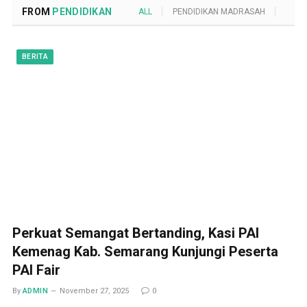
FROM
PENDIDIKAN
ALL
PENDIDIKAN MADRASAH
POND
BERITA
Perkuat Semangat Bertanding, Kasi PAI
Kemenag Kab. Semarang Kunjungi Peserta
PAI Fair
By
ADMIN
November 27, 2025
0