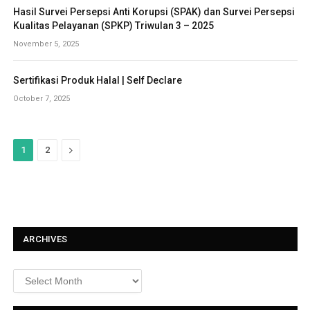
Hasil Survei Persepsi Anti Korupsi (SPAK) dan Survei Persepsi
Kualitas Pelayanan (SPKP) Triwulan 3 – 2025
November 5, 2025
Sertifikasi Produk Halal | Self Declare
October 7, 2025
N
1
2
e
x
t
ARCHIVES