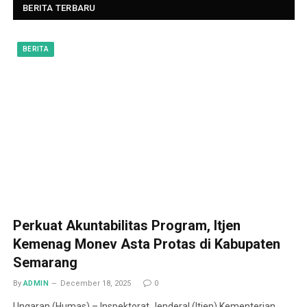
BERITA TERBARU
BERITA
Perkuat Akuntabilitas Program, Itjen
Kemenag Monev Asta Protas di Kabupaten
Semarang
By
ADMIN
December 18, 2025
0
Ungaran (Humas) – Inspektorat Jenderal (Itjen) Kementerian