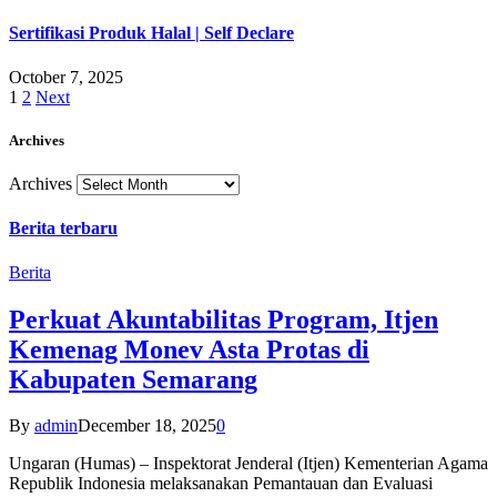
Sertifikasi Produk Halal | Self Declare
October 7, 2025
1
2
Next
Archives
Archives
Berita terbaru
Berita
Perkuat Akuntabilitas Program, Itjen
Kemenag Monev Asta Protas di
Kabupaten Semarang
By
admin
December 18, 2025
0
Ungaran (Humas) – Inspektorat Jenderal (Itjen) Kementerian Agama
Republik Indonesia melaksanakan Pemantauan dan Evaluasi