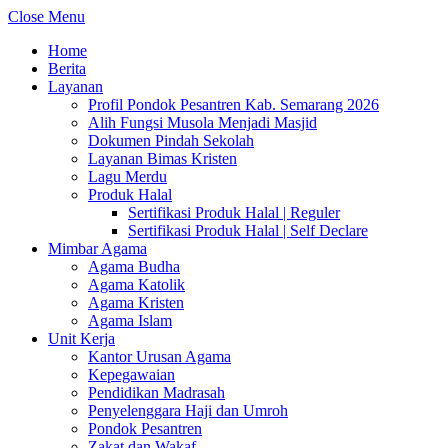
Close Menu
Home
Berita
Layanan
Profil Pondok Pesantren Kab. Semarang 2026
Alih Fungsi Musola Menjadi Masjid
Dokumen Pindah Sekolah
Layanan Bimas Kristen
Lagu Merdu
Produk Halal
Sertifikasi Produk Halal | Reguler
Sertifikasi Produk Halal | Self Declare
Mimbar Agama
Agama Budha
Agama Katolik
Agama Kristen
Agama Islam
Unit Kerja
Kantor Urusan Agama
Kepegawaian
Pendidikan Madrasah
Penyelenggara Haji dan Umroh
Pondok Pesantren
Zakat dan Wakaf