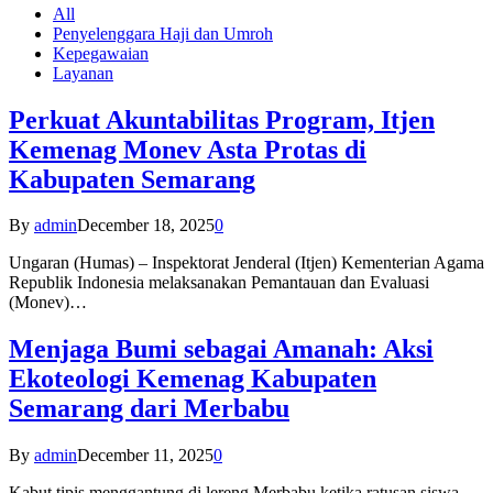
All
Penyelenggara Haji dan Umroh
Kepegawaian
Layanan
Perkuat Akuntabilitas Program, Itjen
Kemenag Monev Asta Protas di
Kabupaten Semarang
By
admin
December 18, 2025
0
Ungaran (Humas) – Inspektorat Jenderal (Itjen) Kementerian Agama
Republik Indonesia melaksanakan Pemantauan dan Evaluasi
(Monev)…
Menjaga Bumi sebagai Amanah: Aksi
Ekoteologi Kemenag Kabupaten
Semarang dari Merbabu
By
admin
December 11, 2025
0
Kabut tipis menggantung di lereng Merbabu ketika ratusan siswa-