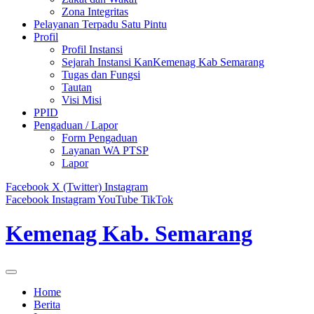
Zona Integritas
Pelayanan Terpadu Satu Pintu
Profil
Profil Instansi
Sejarah Instansi KanKemenag Kab Semarang
Tugas dan Fungsi
Tautan
Visi Misi
PPID
Pengaduan / Lapor
Form Pengaduan
Layanan WA PTSP
Lapor
Facebook
X (Twitter)
Instagram
Facebook
Instagram
YouTube
TikTok
Kemenag Kab. Semarang
Home
Berita