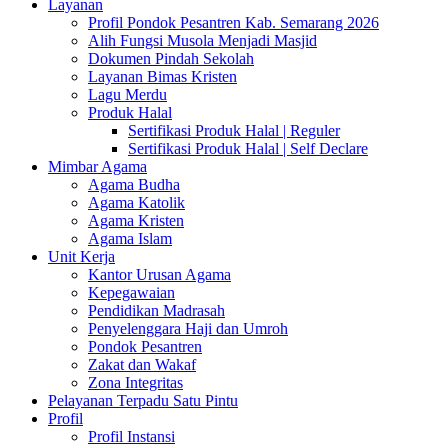
Layanan
Profil Pondok Pesantren Kab. Semarang 2026
Alih Fungsi Musola Menjadi Masjid
Dokumen Pindah Sekolah
Layanan Bimas Kristen
Lagu Merdu
Produk Halal
Sertifikasi Produk Halal | Reguler
Sertifikasi Produk Halal | Self Declare
Mimbar Agama
Agama Budha
Agama Katolik
Agama Kristen
Agama Islam
Unit Kerja
Kantor Urusan Agama
Kepegawaian
Pendidikan Madrasah
Penyelenggara Haji dan Umroh
Pondok Pesantren
Zakat dan Wakaf
Zona Integritas
Pelayanan Terpadu Satu Pintu
Profil
Profil Instansi