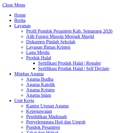
Close Menu
Home
Berita
Layanan
Profil Pondok Pesantren Kab. Semarang 2026
Alih Fungsi Musola Menjadi Masjid
Dokumen Pindah Sekolah
Layanan Bimas Kristen
Lagu Merdu
Produk Halal
Sertifikasi Produk Halal | Reguler
Sertifikasi Produk Halal | Self Declare
Mimbar Agama
Agama Budha
Agama Katolik
Agama Kristen
Agama Islam
Unit Kerja
Kantor Urusan Agama
Kepegawaian
Pendidikan Madrasah
Penyelenggara Haji dan Umroh
Pondok Pesantren
Zakat dan Wakaf