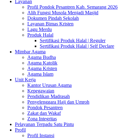
Layanan
Profil Pondok Pesantren Kab. Semarang 2026
Alih Fungsi Musola Menjadi Masjid
Dokumen Pindah Sekolah
Layanan Bimas Kristen
Lagu Merdu
Produk Halal
Sertifikasi Produk Halal | Reguler
Sertifikasi Produk Halal | Self Declare
Mimbar Agama
Agama Budha
Agama Katolik
Agama Kristen
Agama Islam
Unit Kerja
Kantor Urusan Agama
Kepegawaian
Pendidikan Madrasah
Penyelenggara Haji dan Umroh
Pondok Pesantren
Zakat dan Wakaf
Zona Integritas
Pelayanan Terpadu Satu Pintu
Profil
Profil Instansi