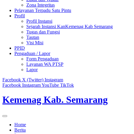
Zona Integritas
Pelayanan Terpadu Satu Pintu
Profil
Profil Instansi
Sejarah Instansi KanKemenag Kab Semarang
Tugas dan Fungsi
Tautan
Visi Misi
PPID
Pengaduan / Lapor
Form Pengaduan
Layanan WA PTSP
Lapor
Facebook
X (Twitter)
Instagram
Facebook
Instagram
YouTube
TikTok
Kemenag Kab. Semarang
Home
Berita