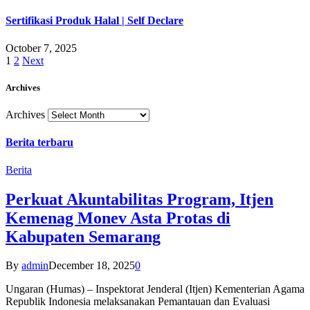
Sertifikasi Produk Halal | Self Declare
October 7, 2025
1
2
Next
Archives
Archives
Berita terbaru
Berita
Perkuat Akuntabilitas Program, Itjen
Kemenag Monev Asta Protas di
Kabupaten Semarang
By
admin
December 18, 2025
0
Ungaran (Humas) – Inspektorat Jenderal (Itjen) Kementerian Agama
Republik Indonesia melaksanakan Pemantauan dan Evaluasi