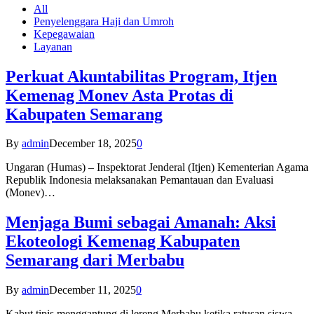
All
Penyelenggara Haji dan Umroh
Kepegawaian
Layanan
Perkuat Akuntabilitas Program, Itjen
Kemenag Monev Asta Protas di
Kabupaten Semarang
By
admin
December 18, 2025
0
Ungaran (Humas) – Inspektorat Jenderal (Itjen) Kementerian Agama
Republik Indonesia melaksanakan Pemantauan dan Evaluasi
(Monev)…
Menjaga Bumi sebagai Amanah: Aksi
Ekoteologi Kemenag Kabupaten
Semarang dari Merbabu
By
admin
December 11, 2025
0
Kabut tipis menggantung di lereng Merbabu ketika ratusan siswa-