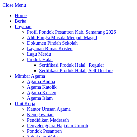
Close Menu
Home
Berita
Layanan
Profil Pondok Pesantren Kab. Semarang 2026
Alih Fungsi Musola Menjadi Masjid
Dokumen Pindah Sekolah
Layanan Bimas Kristen
Lagu Merdu
Produk Halal
Sertifikasi Produk Halal | Reguler
Sertifikasi Produk Halal | Self Declare
Mimbar Agama
Agama Budha
Agama Katolik
Agama Kristen
Agama Islam
Unit Kerja
Kantor Urusan Agama
Kepegawaian
Pendidikan Madrasah
Penyelenggara Haji dan Umroh
Pondok Pesantren
Zakat dan Wakaf