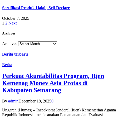
Sertifikasi Produk Halal | Self Declare
October 7, 2025
1
2
Next
Archives
Archives
Berita terbaru
Berita
Perkuat Akuntabilitas Program, Itjen
Kemenag Monev Asta Protas di
Kabupaten Semarang
By
admin
December 18, 2025
0
Ungaran (Humas) – Inspektorat Jenderal (Itjen) Kementerian Agama
Republik Indonesia melaksanakan Pemantauan dan Evaluasi