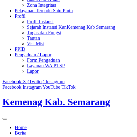
Zona Integritas
Pelayanan Terpadu Satu Pintu
Profil
Profil Instansi
Sejarah Instansi KanKemenag Kab Semarang
Tugas dan Fungsi
Tautan
Visi Misi
PPID
Pengaduan / Lapor
Form Pengaduan
Layanan WA PTSP
Lapor
Facebook
X (Twitter)
Instagram
Facebook
Instagram
YouTube
TikTok
Kemenag Kab. Semarang
Home
Berita