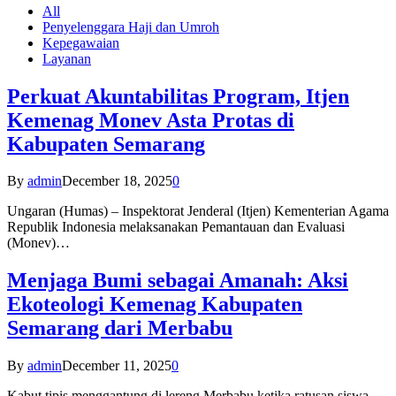
All
Penyelenggara Haji dan Umroh
Kepegawaian
Layanan
Perkuat Akuntabilitas Program, Itjen
Kemenag Monev Asta Protas di
Kabupaten Semarang
By
admin
December 18, 2025
0
Ungaran (Humas) – Inspektorat Jenderal (Itjen) Kementerian Agama
Republik Indonesia melaksanakan Pemantauan dan Evaluasi
(Monev)…
Menjaga Bumi sebagai Amanah: Aksi
Ekoteologi Kemenag Kabupaten
Semarang dari Merbabu
By
admin
December 11, 2025
0
Kabut tipis menggantung di lereng Merbabu ketika ratusan siswa-