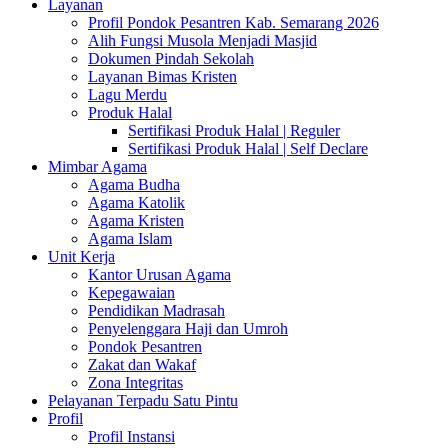
Layanan
Profil Pondok Pesantren Kab. Semarang 2026
Alih Fungsi Musola Menjadi Masjid
Dokumen Pindah Sekolah
Layanan Bimas Kristen
Lagu Merdu
Produk Halal
Sertifikasi Produk Halal | Reguler
Sertifikasi Produk Halal | Self Declare
Mimbar Agama
Agama Budha
Agama Katolik
Agama Kristen
Agama Islam
Unit Kerja
Kantor Urusan Agama
Kepegawaian
Pendidikan Madrasah
Penyelenggara Haji dan Umroh
Pondok Pesantren
Zakat dan Wakaf
Zona Integritas
Pelayanan Terpadu Satu Pintu
Profil
Profil Instansi