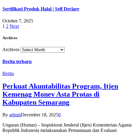
Sertifikasi Produk Halal | Self Declare
October 7, 2025
1
2
Next
Archives
Archives
Berita terbaru
Berita
Perkuat Akuntabilitas Program, Itjen
Kemenag Monev Asta Protas di
Kabupaten Semarang
By
admin
December 18, 2025
0
Ungaran (Humas) – Inspektorat Jenderal (Itjen) Kementerian Agama
Republik Indonesia melaksanakan Pemantauan dan Evaluasi