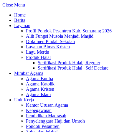
Close Menu
Home
Berita
Layanan
Profil Pondok Pesantren Kab. Semarang 2026
Alih Fungsi Musola Menjadi Masjid
Dokumen Pindah Sekolah
Layanan Bimas Kristen
Lagu Merdu
Produk Halal
Sertifikasi Produk Halal | Reguler
Sertifikasi Produk Halal | Self Declare
Mimbar Agama
Agama Budha
Agama Katolik
Agama Kristen
Agama Islam
Unit Kerja
Kantor Urusan Agama
Kepegawaian
Pendidikan Madrasah
Penyelenggara Haji dan Umroh
Pondok Pesantren
Zakat dan Wakaf