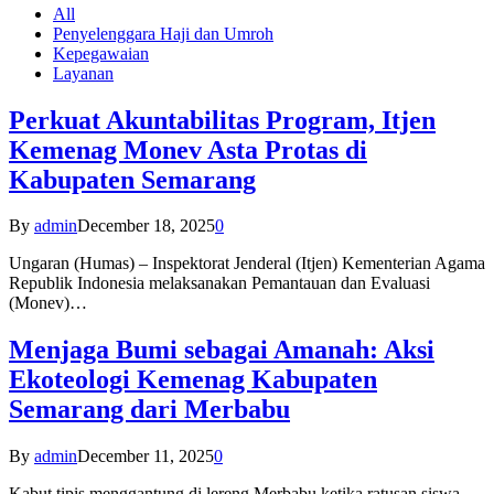
All
Penyelenggara Haji dan Umroh
Kepegawaian
Layanan
Perkuat Akuntabilitas Program, Itjen
Kemenag Monev Asta Protas di
Kabupaten Semarang
By
admin
December 18, 2025
0
Ungaran (Humas) – Inspektorat Jenderal (Itjen) Kementerian Agama
Republik Indonesia melaksanakan Pemantauan dan Evaluasi
(Monev)…
Menjaga Bumi sebagai Amanah: Aksi
Ekoteologi Kemenag Kabupaten
Semarang dari Merbabu
By
admin
December 11, 2025
0
Kabut tipis menggantung di lereng Merbabu ketika ratusan siswa-