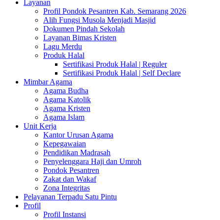
Layanan
Profil Pondok Pesantren Kab. Semarang 2026
Alih Fungsi Musola Menjadi Masjid
Dokumen Pindah Sekolah
Layanan Bimas Kristen
Lagu Merdu
Produk Halal
Sertifikasi Produk Halal | Reguler
Sertifikasi Produk Halal | Self Declare
Mimbar Agama
Agama Budha
Agama Katolik
Agama Kristen
Agama Islam
Unit Kerja
Kantor Urusan Agama
Kepegawaian
Pendidikan Madrasah
Penyelenggara Haji dan Umroh
Pondok Pesantren
Zakat dan Wakaf
Zona Integritas
Pelayanan Terpadu Satu Pintu
Profil
Profil Instansi