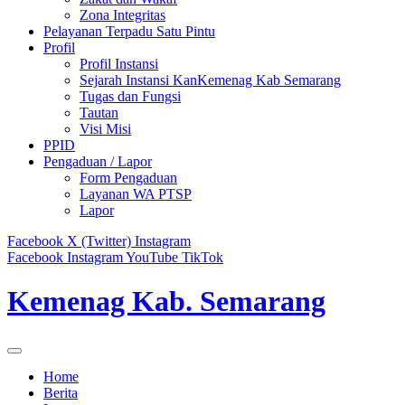
Zona Integritas
Pelayanan Terpadu Satu Pintu
Profil
Profil Instansi
Sejarah Instansi KanKemenag Kab Semarang
Tugas dan Fungsi
Tautan
Visi Misi
PPID
Pengaduan / Lapor
Form Pengaduan
Layanan WA PTSP
Lapor
Facebook
X (Twitter)
Instagram
Facebook
Instagram
YouTube
TikTok
Kemenag Kab. Semarang
Home
Berita