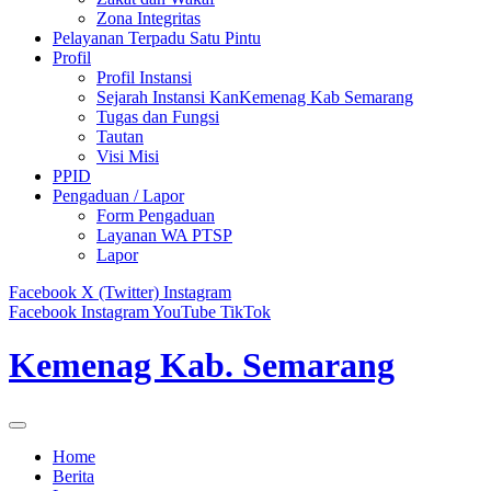
Zona Integritas
Pelayanan Terpadu Satu Pintu
Profil
Profil Instansi
Sejarah Instansi KanKemenag Kab Semarang
Tugas dan Fungsi
Tautan
Visi Misi
PPID
Pengaduan / Lapor
Form Pengaduan
Layanan WA PTSP
Lapor
Facebook
X (Twitter)
Instagram
Facebook
Instagram
YouTube
TikTok
Kemenag Kab. Semarang
Home
Berita