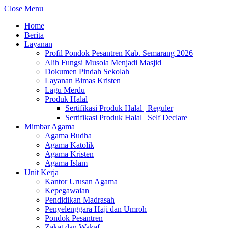
Close Menu
Home
Berita
Layanan
Profil Pondok Pesantren Kab. Semarang 2026
Alih Fungsi Musola Menjadi Masjid
Dokumen Pindah Sekolah
Layanan Bimas Kristen
Lagu Merdu
Produk Halal
Sertifikasi Produk Halal | Reguler
Sertifikasi Produk Halal | Self Declare
Mimbar Agama
Agama Budha
Agama Katolik
Agama Kristen
Agama Islam
Unit Kerja
Kantor Urusan Agama
Kepegawaian
Pendidikan Madrasah
Penyelenggara Haji dan Umroh
Pondok Pesantren
Zakat dan Wakaf