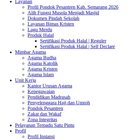
Layanan
Profil Pondok Pesantren Kab. Semarang 2026
Alih Fungsi Musola Menjadi Masjid
Dokumen Pindah Sekolah
Layanan Bimas Kristen
Lagu Merdu
Produk Halal
Sertifikasi Produk Halal | Reguler
Sertifikasi Produk Halal | Self Declare
Mimbar Agama
Agama Budha
Agama Katolik
Agama Kristen
Agama Islam
Unit Kerja
Kantor Urusan Agama
Kepegawaian
Pendidikan Madrasah
Penyelenggara Haji dan Umroh
Pondok Pesantren
Zakat dan Wakaf
Zona Integritas
Pelayanan Terpadu Satu Pintu
Profil
Profil Instansi