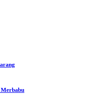
marang
i Merbabu