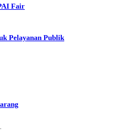
PAI Fair
uk Pelayanan Publik
marang
…