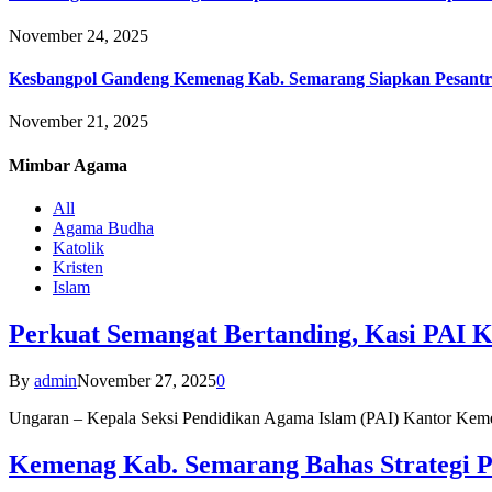
November 24, 2025
Kesbangpol Gandeng Kemenag Kab. Semarang Siapkan Pesantr
November 21, 2025
Mimbar
Agama
All
Agama Budha
Katolik
Kristen
Islam
Perkuat Semangat Bertanding, Kasi PAI 
By
admin
November 27, 2025
0
Ungaran – Kepala Seksi Pendidikan Agama Islam (PAI) Kantor K
Kemenag Kab. Semarang Bahas Strategi P